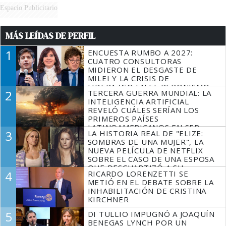
Espacio Publicitario
MÁS LEÍDAS DE PERFIL
1
ENCUESTA RUMBO A 2027:
CUATRO CONSULTORAS
MIDIERON EL DESGASTE DE
MILEI Y LA CRISIS DE
LIDERAZGO EN EL PERONISMO
2
TERCERA GUERRA MUNDIAL: LA
INTELIGENCIA ARTIFICIAL
REVELÓ CUÁLES SERÍAN LOS
PRIMEROS PAÍSES
LATINOAMERICANOS EN SER
3
LA HISTORIA REAL DE "ELIZE:
DERROTADOS
SOMBRAS DE UNA MUJER", LA
NUEVA PELÍCULA DE NETFLIX
SOBRE EL CASO DE UNA ESPOSA
QUE DESCUARTIZÓ A SU
4
RICARDO LORENZETTI SE
MARIDO
METIÓ EN EL DEBATE SOBRE LA
INHABILITACIÓN DE CRISTINA
KIRCHNER
5
DI TULLIO IMPUGNÓ A JOAQUÍN
BENEGAS LYNCH POR UN