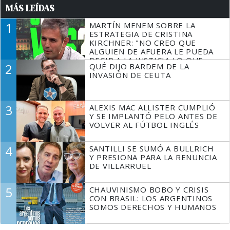
MÁS LEÍDAS
1
MARTÍN MENEM SOBRE LA
ESTRATEGIA DE CRISTINA
KIRCHNER: "NO CREO QUE
ALGUIEN DE AFUERA LE PUEDA
DECIR A LA JUSTICIA LO QUE
2
QUÉ DIJO BARDEM DE LA
TIENE QUE HACER"
INVASIÓN DE CEUTA
3
ALEXIS MAC ALLISTER CUMPLIÓ
Y SE IMPLANTÓ PELO ANTES DE
VOLVER AL FÚTBOL INGLÉS
4
SANTILLI SE SUMÓ A BULLRICH
Y PRESIONA PARA LA RENUNCIA
DE VILLARRUEL
5
CHAUVINISMO BOBO Y CRISIS
CON BRASIL: LOS ARGENTINOS
SOMOS DERECHOS Y HUMANOS