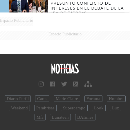
PRESUNTO CONFLICTO DE
INTERESES EN EL DEBATE DE LA
LEY DE TIERRAS
Espacio Publicitario
Espacio Publicitario
Diario Perfil
Caras
Marie Claire
Fortuna
Hombre
Weekend
Parabrisas
Supercampo
Look
Luz
Mía
Lunateen
BATimes