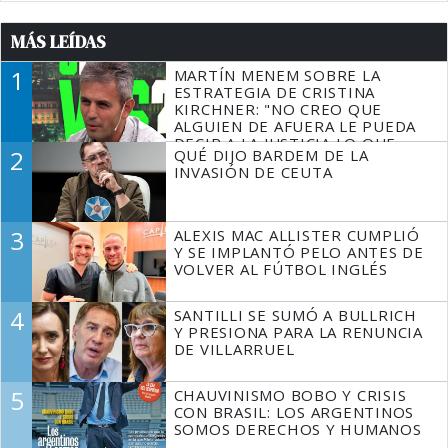
MÁS LEÍDAS
1
MARTÍN MENEM SOBRE LA
ESTRATEGIA DE CRISTINA
KIRCHNER: "NO CREO QUE
ALGUIEN DE AFUERA LE PUEDA
DECIR A LA JUSTICIA LO QUE
2
QUÉ DIJO BARDEM DE LA
TIENE QUE HACER"
INVASIÓN DE CEUTA
3
ALEXIS MAC ALLISTER CUMPLIÓ
Y SE IMPLANTÓ PELO ANTES DE
VOLVER AL FÚTBOL INGLÉS
4
SANTILLI SE SUMÓ A BULLRICH
Y PRESIONA PARA LA RENUNCIA
DE VILLARRUEL
5
CHAUVINISMO BOBO Y CRISIS
CON BRASIL: LOS ARGENTINOS
SOMOS DERECHOS Y HUMANOS