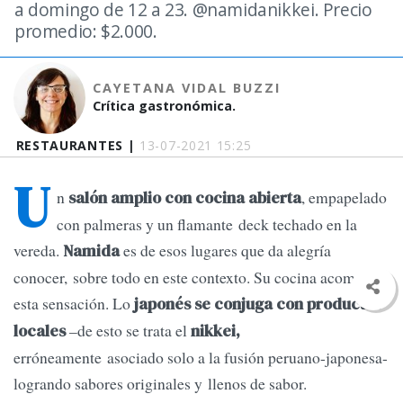
a domingo de 12 a 23. @namidanikkei. Precio
promedio: $2.000.
CAYETANA VIDAL BUZZI
Crítica gastronómica.
RESTAURANTES |
13-07-2021 15:25
U
n
, empapelado
salón amplio con cocina abierta
con palmeras y un flamante deck techado en la
vereda.
es de esos lugares que da alegría
Namida
conocer, sobre todo en este contexto. Su cocina acompaña
esta sensación. Lo
japonés se conjuga con productos
–de esto se trata el
locales
nikkei,
erróneamente asociado solo a la fusión peruano-japonesa-
logrando sabores originales y llenos de sabor.