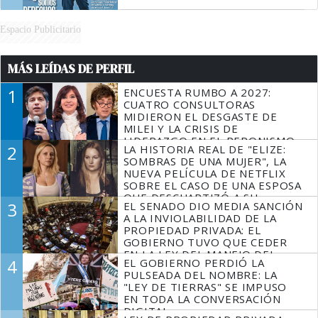
Espacio Publicitario
MÁS LEÍDAS DE PERFIL
1
ENCUESTA RUMBO A 2027:
CUATRO CONSULTORAS
MIDIERON EL DESGASTE DE
MILEI Y LA CRISIS DE
LIDERAZGO EN EL PERONISMO
2
LA HISTORIA REAL DE "ELIZE:
SOMBRAS DE UNA MUJER", LA
NUEVA PELÍCULA DE NETFLIX
SOBRE EL CASO DE UNA ESPOSA
QUE DESCUARTIZÓ A SU
3
EL SENADO DIO MEDIA SANCIÓN
MARIDO
A LA INVIOLABILIDAD DE LA
PROPIEDAD PRIVADA: EL
GOBIERNO TUVO QUE CEDER
EN LA LEY DEL MANEJO DEL
4
EL GOBIERNO PERDIÓ LA
FUEGO
PULSEADA DEL NOMBRE: LA
"LEY DE TIERRAS" SE IMPUSO
EN TODA LA CONVERSACIÓN
DIGITAL