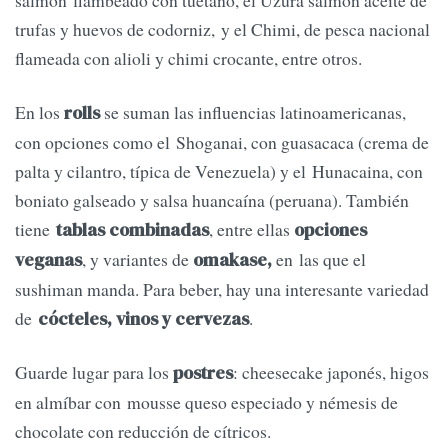
salmón flambeado con tuétano, el Uzura salmón aceite de
trufas y huevos de codorniz, y el Chimi, de pesca nacional
flameada con alioli y chimi crocante, entre otros.
En los
se suman las influencias latinoamericanas,
rolls
con opciones como el Shoganai, con guasacaca (crema de
palta y cilantro, típica de Venezuela) y el Hunacaina, con
boniato galseado y salsa huancaína (peruana). También
tiene
, entre ellas
tablas combinadas
opciones
, y variantes de
en las que el
veganas
omakase,
sushiman manda. Para beber, hay una interesante variedad
de
.
cócteles, vinos y cervezas
Guarde lugar para los
: cheesecake japonés, higos
postres
en almíbar con mousse queso especiado y némesis de
chocolate con reducción de cítricos.