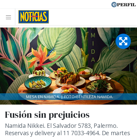
MESA EN NAMIDA. | FOTO:GENTILEZA NAMIDA.
Fusión sin prejuicios
Namida Nikkei. El Salvador 5783, Palermo.
Reservas y delivery al 11 7033-4964. De martes