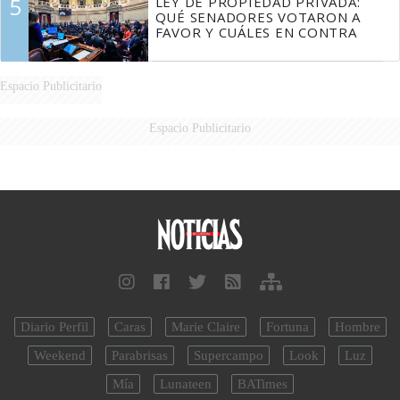
5
LEY DE PROPIEDAD PRIVADA:
QUÉ SENADORES VOTARON A
FAVOR Y CUÁLES EN CONTRA
Espacio Publicitario
Espacio Publicitario
Diario Perfil
Caras
Marie Claire
Fortuna
Hombre
Weekend
Parabrisas
Supercampo
Look
Luz
Mía
Lunateen
BATimes