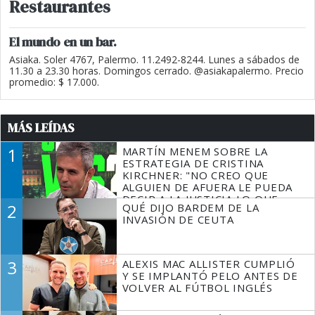
Restaurantes
El mundo en un bar.
Asiaka. Soler 4767, Palermo. 11.2492-8244. Lunes a sábados de
11.30 a 23.30 horas. Domingos cerrado. @asiakapalermo. Precio
promedio: $ 17.000.
MÁS LEÍDAS
1
MARTÍN MENEM SOBRE LA
ESTRATEGIA DE CRISTINA
KIRCHNER: "NO CREO QUE
ALGUIEN DE AFUERA LE PUEDA
DECIR A LA JUSTICIA LO QUE
2
QUÉ DIJO BARDEM DE LA
TIENE QUE HACER"
INVASIÓN DE CEUTA
3
ALEXIS MAC ALLISTER CUMPLIÓ
Y SE IMPLANTÓ PELO ANTES DE
VOLVER AL FÚTBOL INGLÉS