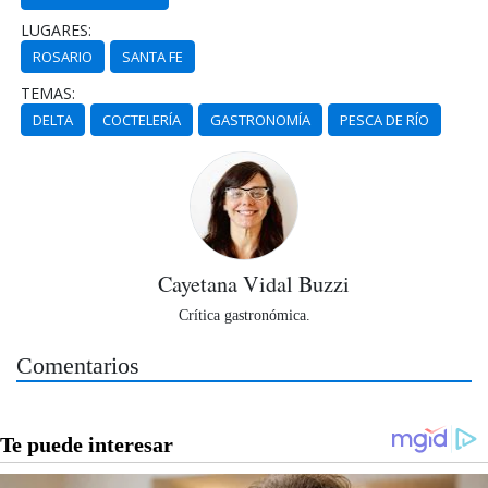
LUGARES:
ROSARIO
SANTA FE
TEMAS:
DELTA
COCTELERÍA
GASTRONOMÍA
PESCA DE RÍO
Cayetana Vidal Buzzi
Crítica gastronómica.
Comentarios