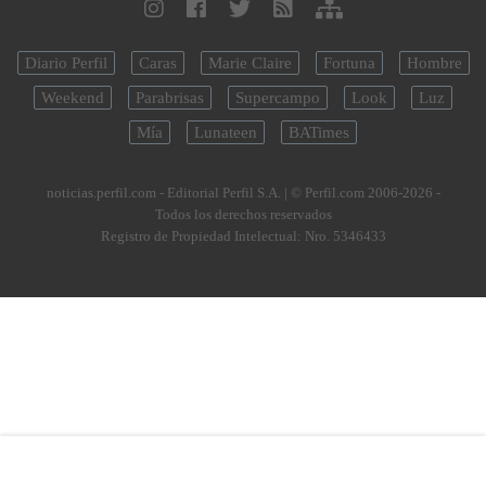
Diario Perfil
Caras
Marie Claire
Fortuna
Hombre
Weekend
Parabrisas
Supercampo
Look
Luz
Mía
Lunateen
BATimes
noticias.perfil.com - Editorial Perfil S.A.
| © Perfil.com 2006-2026 -
Todos los derechos reservados
Registro de Propiedad Intelectual: Nro. 5346433