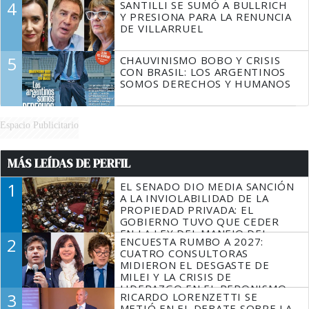
4
SANTILLI SE SUMÓ A BULLRICH
Y PRESIONA PARA LA RENUNCIA
DE VILLARRUEL
5
CHAUVINISMO BOBO Y CRISIS
CON BRASIL: LOS ARGENTINOS
SOMOS DERECHOS Y HUMANOS
Espacio Publicitario
MÁS LEÍDAS DE PERFIL
1
EL SENADO DIO MEDIA SANCIÓN
A LA INVIOLABILIDAD DE LA
PROPIEDAD PRIVADA: EL
GOBIERNO TUVO QUE CEDER
EN LA LEY DEL MANEJO DEL
2
ENCUESTA RUMBO A 2027:
FUEGO
CUATRO CONSULTORAS
MIDIERON EL DESGASTE DE
MILEI Y LA CRISIS DE
LIDERAZGO EN EL PERONISMO
3
RICARDO LORENZETTI SE
METIÓ EN EL DEBATE SOBRE LA