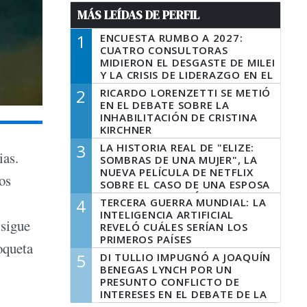
MÁS LEÍDAS DE PERFIL
1
ENCUESTA RUMBO A 2027:
CUATRO CONSULTORAS
MIDIERON EL DESGASTE DE MILEI
Y LA CRISIS DE LIDERAZGO EN EL
PERONISMO
2
RICARDO LORENZETTI SE METIÓ
EN EL DEBATE SOBRE LA
INHABILITACIÓN DE CRISTINA
KIRCHNER
3
LA HISTORIA REAL DE "ELIZE:
ias.
SOMBRAS DE UNA MUJER", LA
NUEVA PELÍCULA DE NETFLIX
os
SOBRE EL CASO DE UNA ESPOSA
QUE DESCUARTIZÓ A SU
4
TERCERA GUERRA MUNDIAL: LA
MARIDO
INTELIGENCIA ARTIFICIAL
 sigue
REVELÓ CUÁLES SERÍAN LOS
PRIMEROS PAÍSES
oqueta
LATINOAMERICANOS EN SER
5
DI TULLIO IMPUGNÓ A JOAQUÍN
DERROTADOS
BENEGAS LYNCH POR UN
PRESUNTO CONFLICTO DE
INTERESES EN EL DEBATE DE LA
LEY DE TIERRAS