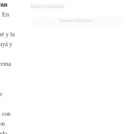
ran
Espacio Publicitario
. En
Espacio Publicitario
né y la
cuyá y
crema
n
a con
on
udo,