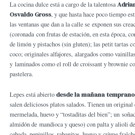
La cocina dulce está a cargo de la talentosa
Adria
Osvaldo Gross
, y que hasta hace poco tiempo est
las ventanas que dan a la calle se exponen sus cre
(coronada con frutas de estación, en esta época, con
de limón y pistachos (sin gluten); las petit tartas
coco; originales alfajores, alargados como vainilla
y laminados como el roll de croissant y brownie 
pastelera.
Lepes está abierto
desde la mañana temprano 
salen deliciosos platos salados. Tienen un origina
mermelada, huevo y “tostaditas del bien”; un soñad
almidón de mandioca y queso) con palta y alioli d
cebada, pepinillos, rabanitos, huevo y crème fraî