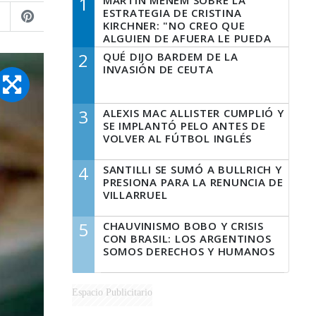
1
MARTÍN MENEM SOBRE LA
ESTRATEGIA DE CRISTINA
KIRCHNER: "NO CREO QUE
ALGUIEN DE AFUERA LE PUEDA
DECIR A LA JUSTICIA LO QUE
2
QUÉ DIJO BARDEM DE LA
TIENE QUE HACER"
INVASIÓN DE CEUTA
3
ALEXIS MAC ALLISTER CUMPLIÓ Y
SE IMPLANTÓ PELO ANTES DE
VOLVER AL FÚTBOL INGLÉS
4
SANTILLI SE SUMÓ A BULLRICH Y
PRESIONA PARA LA RENUNCIA DE
VILLARRUEL
5
CHAUVINISMO BOBO Y CRISIS
CON BRASIL: LOS ARGENTINOS
SOMOS DERECHOS Y HUMANOS
Espacio Publicitario