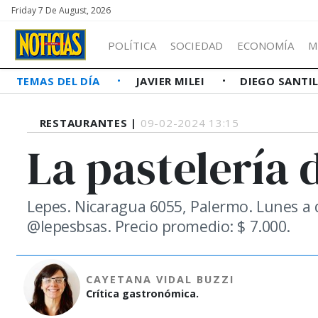
Friday 7 De August, 2026
POLÍTICA
SOCIEDAD
ECONOMÍA
M
TEMAS DEL DÍA
JAVIER MILEI
DIEGO SANTI
RESTAURANTES |
09-02-2024 13:15
La pastelería 
Lepes. Nicaragua 6055, Palermo. Lunes a 
@lepesbsas. Precio promedio: $ 7.000.
CAYETANA VIDAL BUZZI
Crítica gastronómica.