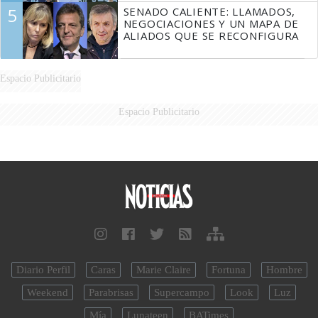
5
SENADO CALIENTE: LLAMADOS,
NEGOCIACIONES Y UN MAPA DE
ALIADOS QUE SE RECONFIGURA
Espacio Publicitario
Espacio Publicitario
Diario Perfil
Caras
Marie Claire
Fortuna
Hombre
Weekend
Parabrisas
Supercampo
Look
Luz
Mía
Lunateen
BATimes