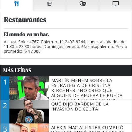
Restaurantes
El mundo en un bar.
Asiaka. Soler 4767, Palermo. 11.2492-8244. Lunes a sábados de
11.30 a 23.30 horas. Domingos cerrado. @asiakapalermo. Precio
promedio: $ 17.000.
MÁS LEÍDAS
1
MARTÍN MENEM SOBRE LA
ESTRATEGIA DE CRISTINA
KIRCHNER: "NO CREO QUE
ALGUIEN DE AFUERA LE PUEDA
DECIR A LA JUSTICIA LO QUE
2
QUÉ DIJO BARDEM DE LA
TIENE QUE HACER"
INVASIÓN DE CEUTA
3
ALEXIS MAC ALLISTER CUMPLIÓ