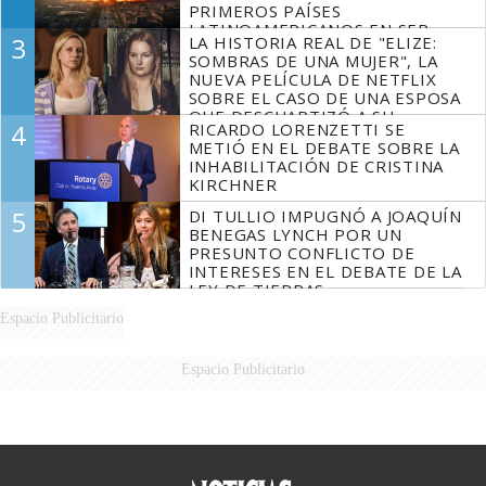
PRIMEROS PAÍSES
LATINOAMERICANOS EN SER
3
LA HISTORIA REAL DE "ELIZE:
DERROTADOS
SOMBRAS DE UNA MUJER", LA
NUEVA PELÍCULA DE NETFLIX
SOBRE EL CASO DE UNA ESPOSA
QUE DESCUARTIZÓ A SU
4
RICARDO LORENZETTI SE
MARIDO
METIÓ EN EL DEBATE SOBRE LA
INHABILITACIÓN DE CRISTINA
KIRCHNER
5
DI TULLIO IMPUGNÓ A JOAQUÍN
BENEGAS LYNCH POR UN
PRESUNTO CONFLICTO DE
INTERESES EN EL DEBATE DE LA
LEY DE TIERRAS
Espacio Publicitario
Espacio Publicitario