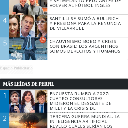
Y SE IMPLANTÓ PELO ANTES DE
VOLVER AL FÚTBOL INGLÉS
4
SANTILLI SE SUMÓ A BULLRICH
Y PRESIONA PARA LA RENUNCIA
DE VILLARRUEL
5
CHAUVINISMO BOBO Y CRISIS
CON BRASIL: LOS ARGENTINOS
SOMOS DERECHOS Y HUMANOS
Espacio Publicitario
MÁS LEÍDAS DE PERFIL
1
ENCUESTA RUMBO A 2027:
CUATRO CONSULTORAS
MIDIERON EL DESGASTE DE
MILEI Y LA CRISIS DE
LIDERAZGO EN EL PERONISMO
2
TERCERA GUERRA MUNDIAL: LA
INTELIGENCIA ARTIFICIAL
REVELÓ CUÁLES SERÍAN LOS