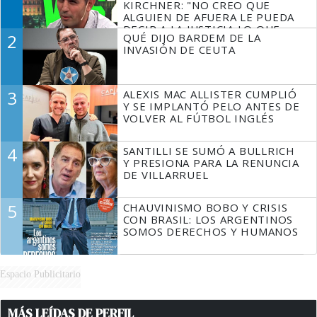
KIRCHNER: "NO CREO QUE
ALGUIEN DE AFUERA LE PUEDA
DECIR A LA JUSTICIA LO QUE
2
QUÉ DIJO BARDEM DE LA
TIENE QUE HACER"
INVASIÓN DE CEUTA
3
ALEXIS MAC ALLISTER CUMPLIÓ
Y SE IMPLANTÓ PELO ANTES DE
VOLVER AL FÚTBOL INGLÉS
4
SANTILLI SE SUMÓ A BULLRICH
Y PRESIONA PARA LA RENUNCIA
DE VILLARRUEL
5
CHAUVINISMO BOBO Y CRISIS
CON BRASIL: LOS ARGENTINOS
SOMOS DERECHOS Y HUMANOS
Espacio Publicitario
MÁS LEÍDAS DE PERFIL