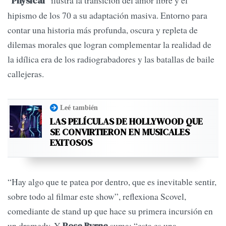
“
” ilustra la transición del amor libre y el
Physical
hipismo de los 70 a su adaptación masiva. Entorno para
contar una historia más profunda, oscura y repleta de
dilemas morales que logran complementar la realidad de
la idílica era de los radiograbadores y las batallas de baile
callejeras.
Leé también
LAS PELÍCULAS DE HOLLYWOOD QUE
SE CONVIRTIERON EN MUSICALES
EXITOSOS
“Hay algo que te patea por dentro, que es inevitable sentir,
sobre todo al filmar este show”, reflexiona Scovel,
comediante de stand up que hace su primera incursión en
un dramedy. Y
suma: “esta es una
Rose Byrne