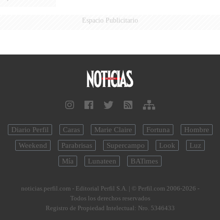
Espacio Publicitario
Diario Perfil
Caras
Marie Claire
Fortuna
Hombre
Weekend
Parabrisas
Supercampo
Look
Luz
Mía
Lunateen
BATimes
noticias.perfil.com - Editorial Perfil S.A.
| © Perfil.com 2006-2026 -
Todos los derechos reservados
Registro de Propiedad Intelectual: Nro. 5346433