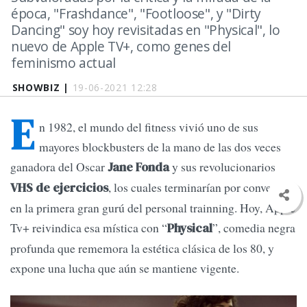
época, "Frashdance", "Footloose", y "Dirty
Dancing" soy hoy revisitadas en "Physical", lo
nuevo de Apple TV+, como genes del
feminismo actual
SHOWBIZ |
19-06-2021 12:28
E
n 1982, el mundo del fitness vivió uno de sus
mayores blockbusters de la mano de las dos veces
ganadora del Oscar
y sus revolucionarios
Jane Fonda
, los cuales terminarían por convertirla
VHS de ejercicios
en la primera gran gurú del personal trainning. Hoy, Apple
Tv+ reivindica esa mística con “
”, comedia negra
Physical
profunda que rememora la estética clásica de los 80, y
expone una lucha que aún se mantiene vigente.