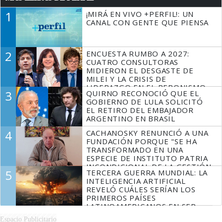
1
¡MIRÁ EN VIVO +PERFIL!: UN
CANAL CON GENTE QUE PIENSA
2
ENCUESTA RUMBO A 2027:
CUATRO CONSULTORAS
MIDIERON EL DESGASTE DE
MILEI Y LA CRISIS DE
LIDERAZGO EN EL PERONISMO
3
QUIRNO RECONOCIÓ QUE EL
GOBIERNO DE LULA SOLICITÓ
EL RETIRO DEL EMBAJADOR
ARGENTINO EN BRASIL
4
CACHANOSKY RENUNCIÓ A UNA
FUNDACIÓN PORQUE "SE HA
TRANSFORMADO EN UNA
ESPECIE DE INSTITUTO PATRIA
INCONDICIONAL DE LA GESTIÓN
5
TERCERA GUERRA MUNDIAL: LA
DE MILEI"
INTELIGENCIA ARTIFICIAL
REVELÓ CUÁLES SERÍAN LOS
PRIMEROS PAÍSES
LATINOAMERICANOS EN SER
DERROTADOS
Espacio Publicitario