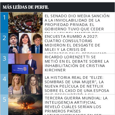
MÁS LEÍDAS DE PERFIL
1
EL SENADO DIO MEDIA SANCIÓN
A LA INVIOLABILIDAD DE LA
PROPIEDAD PRIVADA: EL
GOBIERNO TUVO QUE CEDER
EN LA LEY DEL MANEJO DEL
2
ENCUESTA RUMBO A 2027:
FUEGO
CUATRO CONSULTORAS
MIDIERON EL DESGASTE DE
MILEI Y LA CRISIS DE
LIDERAZGO EN EL PERONISMO
3
RICARDO LORENZETTI SE
METIÓ EN EL DEBATE SOBRE LA
INHABILITACIÓN DE CRISTINA
KIRCHNER
4
LA HISTORIA REAL DE "ELIZE:
SOMBRAS DE UNA MUJER", LA
NUEVA PELÍCULA DE NETFLIX
SOBRE EL CASO DE UNA ESPOSA
QUE DESCUARTIZÓ A SU
5
TERCERA GUERRA MUNDIAL: LA
MARIDO
INTELIGENCIA ARTIFICIAL
REVELÓ CUÁLES SERÍAN LOS
PRIMEROS PAÍSES