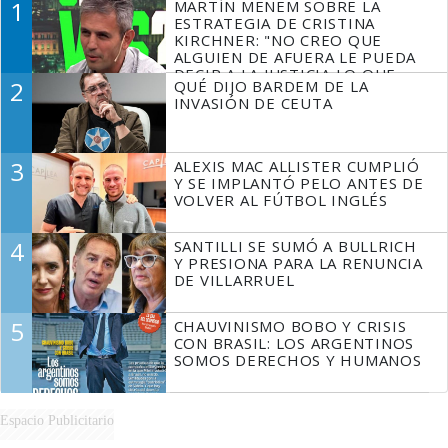
1
MARTÍN MENEM SOBRE LA
ESTRATEGIA DE CRISTINA
KIRCHNER: "NO CREO QUE
ALGUIEN DE AFUERA LE PUEDA
DECIR A LA JUSTICIA LO QUE
2
QUÉ DIJO BARDEM DE LA
TIENE QUE HACER"
INVASIÓN DE CEUTA
3
ALEXIS MAC ALLISTER CUMPLIÓ
Y SE IMPLANTÓ PELO ANTES DE
VOLVER AL FÚTBOL INGLÉS
4
SANTILLI SE SUMÓ A BULLRICH
Y PRESIONA PARA LA RENUNCIA
DE VILLARRUEL
5
CHAUVINISMO BOBO Y CRISIS
CON BRASIL: LOS ARGENTINOS
SOMOS DERECHOS Y HUMANOS
Espacio Publicitario