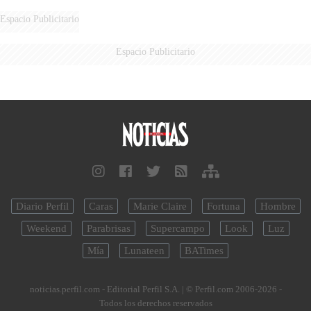
LATINOAMERICANOS EN SER
DERROTADOS
Espacio Publicitario
Espacio Publicitario
Diario Perfil
Caras
Marie Claire
Fortuna
Hombre
Weekend
Parabrisas
Supercampo
Look
Luz
Mía
Lunateen
BATimes
noticias.perfil.com - Editorial Perfil S.A.
| © Perfil.com 2006-2026 -
Todos los derechos reservados