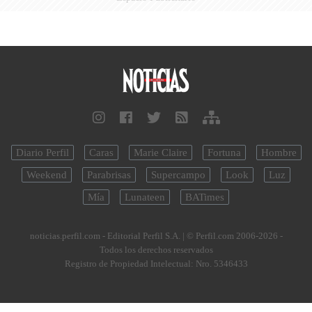
Diario Perfil
Caras
Marie Claire
Fortuna
Hombre
Weekend
Parabrisas
Supercampo
Look
Luz
Mía
Lunateen
BATimes
noticias.perfil.com - Editorial Perfil S.A.
| © Perfil.com 2006-2026 -
Todos los derechos reservados
Registro de Propiedad Intelectual: Nro. 5346433