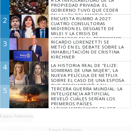
A LA INVIOLABILIDAD DE LA
PROPIEDAD PRIVADA: EL
GOBIERNO TUVO QUE CEDER
EN LA LEY DEL MANEJO DEL
2
ENCUESTA RUMBO A 2027:
FUEGO
CUATRO CONSULTORAS
MIDIERON EL DESGASTE DE
MILEI Y LA CRISIS DE
LIDERAZGO EN EL PERONISMO
3
RICARDO LORENZETTI SE
METIÓ EN EL DEBATE SOBRE LA
INHABILITACIÓN DE CRISTINA
KIRCHNER
4
LA HISTORIA REAL DE "ELIZE:
SOMBRAS DE UNA MUJER", LA
NUEVA PELÍCULA DE NETFLIX
SOBRE EL CASO DE UNA ESPOSA
QUE DESCUARTIZÓ A SU
5
TERCERA GUERRA MUNDIAL: LA
MARIDO
INTELIGENCIA ARTIFICIAL
REVELÓ CUÁLES SERÍAN LOS
PRIMEROS PAÍSES
LATINOAMERICANOS EN SER
DERROTADOS
Espacio Publicitario
Espacio Publicitario