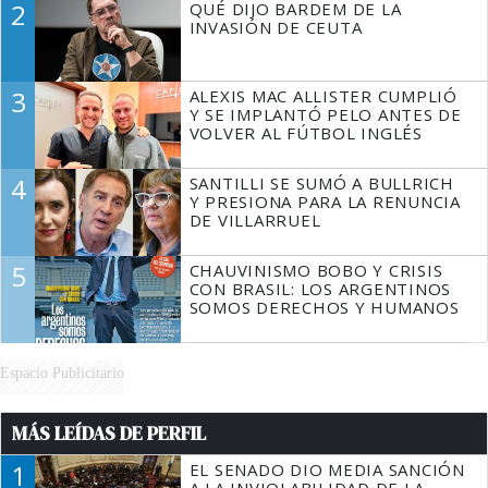
2
QUÉ DIJO BARDEM DE LA
TIENE QUE HACER"
INVASIÓN DE CEUTA
3
ALEXIS MAC ALLISTER CUMPLIÓ
Y SE IMPLANTÓ PELO ANTES DE
VOLVER AL FÚTBOL INGLÉS
4
SANTILLI SE SUMÓ A BULLRICH
Y PRESIONA PARA LA RENUNCIA
DE VILLARRUEL
5
CHAUVINISMO BOBO Y CRISIS
CON BRASIL: LOS ARGENTINOS
SOMOS DERECHOS Y HUMANOS
Espacio Publicitario
MÁS LEÍDAS DE PERFIL
1
EL SENADO DIO MEDIA SANCIÓN