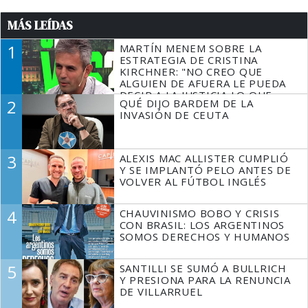
MÁS LEÍDAS
1
MARTÍN MENEM SOBRE LA
ESTRATEGIA DE CRISTINA
KIRCHNER: "NO CREO QUE
ALGUIEN DE AFUERA LE PUEDA
DECIR A LA JUSTICIA LO QUE
2
QUÉ DIJO BARDEM DE LA
TIENE QUE HACER"
INVASIÓN DE CEUTA
3
ALEXIS MAC ALLISTER CUMPLIÓ
Y SE IMPLANTÓ PELO ANTES DE
VOLVER AL FÚTBOL INGLÉS
4
CHAUVINISMO BOBO Y CRISIS
CON BRASIL: LOS ARGENTINOS
SOMOS DERECHOS Y HUMANOS
5
SANTILLI SE SUMÓ A BULLRICH
Y PRESIONA PARA LA RENUNCIA
DE VILLARRUEL