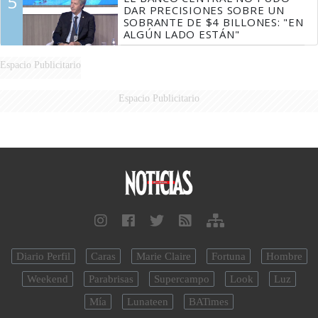
5
DAR PRECISIONES SOBRE UN
SOBRANTE DE $4 BILLONES: "EN
ALGÚN LADO ESTÁN"
Espacio Publicitario
Espacio Publicitario
Diario Perfil
Caras
Marie Claire
Fortuna
Hombre
Weekend
Parabrisas
Supercampo
Look
Luz
Mía
Lunateen
BATimes