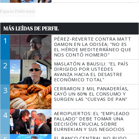
Espacio Publicitario
MÁS LEÍDAS DE PERFIL
1
PÉREZ-REVERTE CONTRA MATT
DAMON EN LA ODISEA: "NO ES
EL HÉROE MEDITERRÁNEO QUE
NOS CONTÓ HOMERO"
2
MASLATÓN A BAUSILI: "EL PAÍS
DIRIGIDO POR USTEDES
AVANZA HACIA EL DESASTRE
ECONÓMICO TOTAL"
3
CERRARON 3 MIL PANADERÍAS,
CAYÓ UN 60% EL CONSUMO Y
SURGEN LAS "CUEVAS DE PAN"
4
AEROPUERTOS: EL "EMPLEADO
FALLADO" DEBE TOMAR UNA
DECISIÓN CRUCIAL SOBRE
EURNEKIAN Y SUS NEGOCIOS
EL BANCO CENTRAL NO PUDO