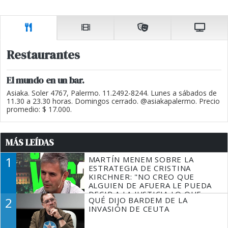
Restaurantes
El mundo en un bar.
Asiaka. Soler 4767, Palermo. 11.2492-8244. Lunes a sábados de
11.30 a 23.30 horas. Domingos cerrado. @asiakapalermo. Precio
promedio: $ 17.000.
MÁS LEÍDAS
1
MARTÍN MENEM SOBRE LA
ESTRATEGIA DE CRISTINA
KIRCHNER: "NO CREO QUE
ALGUIEN DE AFUERA LE PUEDA
DECIR A LA JUSTICIA LO QUE
2
QUÉ DIJO BARDEM DE LA
TIENE QUE HACER"
INVASIÓN DE CEUTA