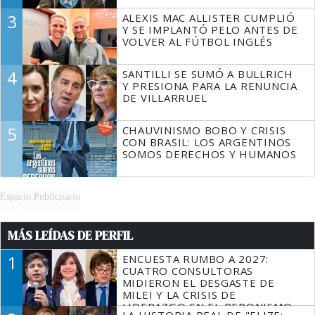
3
ALEXIS MAC ALLISTER CUMPLIÓ
Y SE IMPLANTÓ PELO ANTES DE
VOLVER AL FÚTBOL INGLÉS
4
SANTILLI SE SUMÓ A BULLRICH
Y PRESIONA PARA LA RENUNCIA
DE VILLARRUEL
5
CHAUVINISMO BOBO Y CRISIS
CON BRASIL: LOS ARGENTINOS
SOMOS DERECHOS Y HUMANOS
Espacio Publicitario
MÁS LEÍDAS DE PERFIL
1
ENCUESTA RUMBO A 2027:
CUATRO CONSULTORAS
MIDIERON EL DESGASTE DE
MILEI Y LA CRISIS DE
LIDERAZGO EN EL PERONISMO
LA HISTORIA REAL DE "ELIZE: