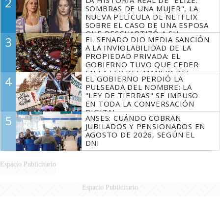
2
SOMBRAS DE UNA MUJER", LA
NUEVA PELÍCULA DE NETFLIX
SOBRE EL CASO DE UNA ESPOSA
QUE DESCUARTIZÓ A SU
3
EL SENADO DIO MEDIA SANCIÓN
MARIDO
A LA INVIOLABILIDAD DE LA
PROPIEDAD PRIVADA: EL
GOBIERNO TUVO QUE CEDER
EN LA LEY DEL MANEJO DEL
4
EL GOBIERNO PERDIÓ LA
FUEGO
PULSEADA DEL NOMBRE: LA
"LEY DE TIERRAS" SE IMPUSO
EN TODA LA CONVERSACIÓN
DIGITAL
5
ANSES: CUÁNDO COBRAN
JUBILADOS Y PENSIONADOS EN
AGOSTO DE 2026, SEGÚN EL
DNI
Espacio Publicitario
Espacio Publicitario