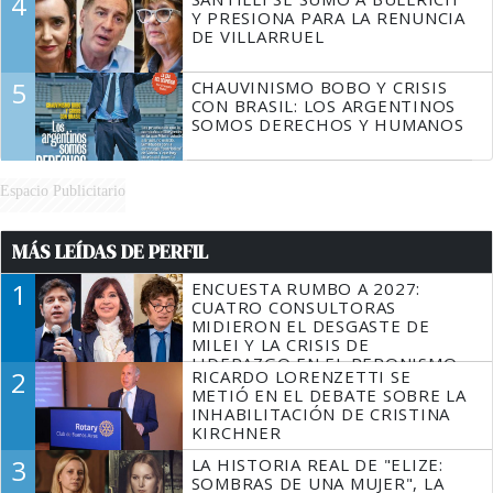
4
Y PRESIONA PARA LA RENUNCIA
DE VILLARRUEL
5
CHAUVINISMO BOBO Y CRISIS
CON BRASIL: LOS ARGENTINOS
SOMOS DERECHOS Y HUMANOS
Espacio Publicitario
MÁS LEÍDAS DE PERFIL
1
ENCUESTA RUMBO A 2027:
CUATRO CONSULTORAS
MIDIERON EL DESGASTE DE
MILEI Y LA CRISIS DE
LIDERAZGO EN EL PERONISMO
2
RICARDO LORENZETTI SE
METIÓ EN EL DEBATE SOBRE LA
INHABILITACIÓN DE CRISTINA
KIRCHNER
3
LA HISTORIA REAL DE "ELIZE:
SOMBRAS DE UNA MUJER", LA