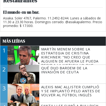
Restaurantes
El mundo en un bar.
Asiaka. Soler 4767, Palermo. 11.2492-8244. Lunes a sábados de
11.30 a 23.30 horas. Domingos cerrado. @asiakapalermo. Precio
promedio: $ 17.000.
MÁS LEÍDAS
1
MARTÍN MENEM SOBRE LA
ESTRATEGIA DE CRISTINA
KIRCHNER: "NO CREO QUE
ALGUIEN DE AFUERA LE PUEDA
DECIR A LA JUSTICIA LO QUE
2
QUÉ DIJO BARDEM DE LA
TIENE QUE HACER"
INVASIÓN DE CEUTA
3
ALEXIS MAC ALLISTER CUMPLIÓ
Y SE IMPLANTÓ PELO ANTES DE
VOLVER AL FÚTBOL INGLÉS
SANTILLI SE SUMÓ A BULLRICH