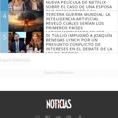
NUEVA PELÍCULA DE NETFLIX
SOBRE EL CASO DE UNA ESPOSA
QUE DESCUARTIZÓ A SU
4
TERCERA GUERRA MUNDIAL: LA
MARIDO
INTELIGENCIA ARTIFICIAL
REVELÓ CUÁLES SERÍAN LOS
PRIMEROS PAÍSES
LATINOAMERICANOS EN SER
5
DI TULLIO IMPUGNÓ A JOAQUÍN
DERROTADOS
BENEGAS LYNCH POR UN
PRESUNTO CONFLICTO DE
INTERESES EN EL DEBATE DE LA
LEY DE TIERRAS
Espacio Publicitario
Espacio Publicitario