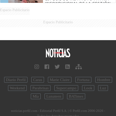
INCONDICIONAL DE LA GESTIÓN
DE MILEI"
Espacio Publicitario
Espacio Publicitario
Diario Perfil
Caras
Marie Claire
Fortuna
Hombre
Weekend
Parabrisas
Supercampo
Look
Luz
Mía
Lunateen
BATimes
noticias.perfil.com - Editorial Perfil S.A.
| © Perfil.com 2006-2026 -
Todos los derechos reservados