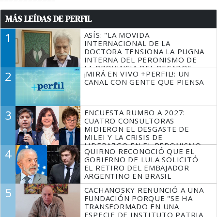
MÁS LEÍDAS DE PERFIL
1
ASÍS: "LA MOVIDA
INTERNACIONAL DE LA
DOCTORA TENSIONA LA PUGNA
INTERNA DEL PERONISMO DE
LA PROVINCIA DEL PECADO"
2
¡MIRÁ EN VIVO +PERFIL!: UN
CANAL CON GENTE QUE PIENSA
3
ENCUESTA RUMBO A 2027:
CUATRO CONSULTORAS
MIDIERON EL DESGASTE DE
MILEI Y LA CRISIS DE
LIDERAZGO EN EL PERONISMO
4
QUIRNO RECONOCIÓ QUE EL
GOBIERNO DE LULA SOLICITÓ
EL RETIRO DEL EMBAJADOR
ARGENTINO EN BRASIL
5
CACHANOSKY RENUNCIÓ A UNA
FUNDACIÓN PORQUE "SE HA
TRANSFORMADO EN UNA
ESPECIE DE INSTITUTO PATRIA