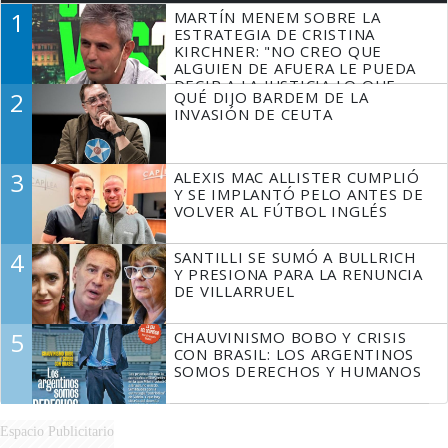
1
MARTÍN MENEM SOBRE LA
ESTRATEGIA DE CRISTINA
KIRCHNER: "NO CREO QUE
ALGUIEN DE AFUERA LE PUEDA
DECIR A LA JUSTICIA LO QUE
2
QUÉ DIJO BARDEM DE LA
TIENE QUE HACER"
INVASIÓN DE CEUTA
3
ALEXIS MAC ALLISTER CUMPLIÓ
Y SE IMPLANTÓ PELO ANTES DE
VOLVER AL FÚTBOL INGLÉS
4
SANTILLI SE SUMÓ A BULLRICH
Y PRESIONA PARA LA RENUNCIA
DE VILLARRUEL
5
CHAUVINISMO BOBO Y CRISIS
CON BRASIL: LOS ARGENTINOS
SOMOS DERECHOS Y HUMANOS
Espacio Publicitario