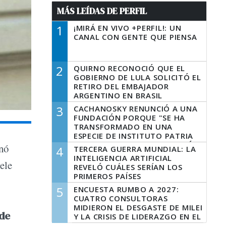
MÁS LEÍDAS DE PERFIL
1
¡MIRÁ EN VIVO +PERFIL!: UN
CANAL CON GENTE QUE PIENSA
2
QUIRNO RECONOCIÓ QUE EL
GOBIERNO DE LULA SOLICITÓ EL
RETIRO DEL EMBAJADOR
ARGENTINO EN BRASIL
3
CACHANOSKY RENUNCIÓ A UNA
FUNDACIÓN PORQUE "SE HA
TRANSFORMADO EN UNA
ESPECIE DE INSTITUTO PATRIA
INCONDICIONAL DE LA GESTIÓN
onó
4
TERCERA GUERRA MUNDIAL: LA
DE MILEI"
INTELIGENCIA ARTIFICIAL
ele
REVELÓ CUÁLES SERÍAN LOS
PRIMEROS PAÍSES
LATINOAMERICANOS EN SER
5
ENCUESTA RUMBO A 2027:
DERROTADOS
CUATRO CONSULTORAS
MIDIERON EL DESGASTE DE MILEI
 de
Y LA CRISIS DE LIDERAZGO EN EL
PERONISMO