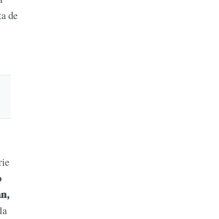
ta de
rie
o
án,
la