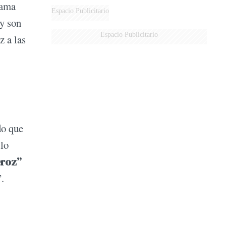
lama
Espacio Publicitario
y son
Espacio Publicitario
z a las
do que
 lo
roz”
.