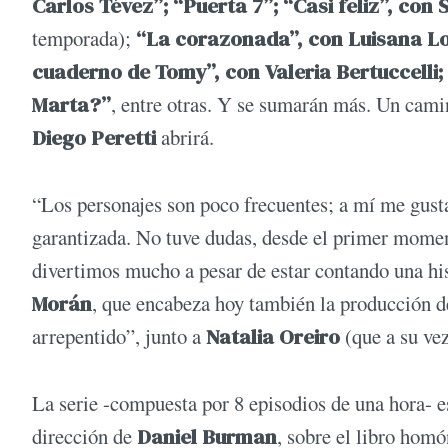
Carlos Tévez”; “Puerta 7”; “Casi feliz”, con
temporada);
“La corazonada”, con Luisana Lop
cuaderno de Tomy”, con Valeria Bertuccelli;
Marta?”
, entre otras. Y se sumarán más. Un cam
Diego Peretti
abrirá.
“Los personajes son poco frecuentes; a mí me gusta
garantizada. No tuve dudas, desde el primer moment
divertimos mucho a pesar de estar contando una hi
Morán
, que encabeza hoy también la producción de
arrepentido”, junto a
Natalia Oreiro
(que a su ve
La serie -compuesta por 8 episodios de una hora- 
dirección de
Daniel Burman
, sobre el libro ho