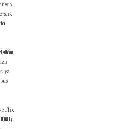
anera
ropeo.
io
isión
iza
re ya
 sus
Netflix
Hill
),
a