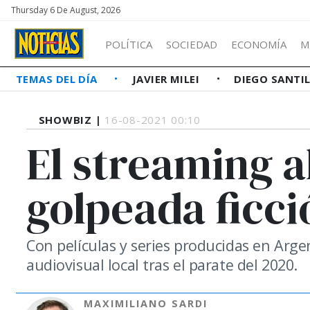
Thursday 6 De August, 2026
POLÍTICA
SOCIEDAD
ECONOMÍA
M
TEMAS DEL DÍA
JAVIER MILEI
DIEGO SANTI
SHOWBIZ |
16-08-2021 00:10
El streaming a
golpeada ficci
Con películas y series producidas en Argen
audiovisual local tras el parate del 2020.
MAXIMILIANO SARDI