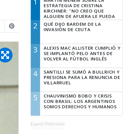
1
MARTÍN MENEM SOBRE LA
ESTRATEGIA DE CRISTINA
KIRCHNER: "NO CREO QUE
ALGUIEN DE AFUERA LE PUEDA
DECIR A LA JUSTICIA LO QUE
2
QUÉ DIJO BARDEM DE LA
TIENE QUE HACER"
INVASIÓN DE CEUTA
3
ALEXIS MAC ALLISTER CUMPLIÓ Y
SE IMPLANTÓ PELO ANTES DE
VOLVER AL FÚTBOL INGLÉS
4
SANTILLI SE SUMÓ A BULLRICH Y
PRESIONA PARA LA RENUNCIA DE
VILLARRUEL
5
CHAUVINISMO BOBO Y CRISIS
CON BRASIL: LOS ARGENTINOS
SOMOS DERECHOS Y HUMANOS
Espacio Publicitario