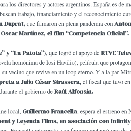
ara los directores y actores argentinos. España es de m
ue buscan trabajo, financiamiento y el reconocimiento eu
n Duprat,
que filmaron en plena pandemia con
Anton
 Oscar Martínez, el film “Competencia Oficial”.
e” y “La Patota”
), que logró el apoyo de
RTVE Telev
ovela homónima de Iosi Havilio), película que protagon
su vecino que revive en un loop eterno. Y a la par Mit
preta a Julio César Strassera,
el fiscal que tuvo en
 durante el gobierno de
Raúl Alfonsín.
ine local,
Guillermo Francella
, espera el estreno en 
nt y Leyenda Films, en asociación con Infinity 
orma. Francella interpreta a un famoso meteorólogo de l