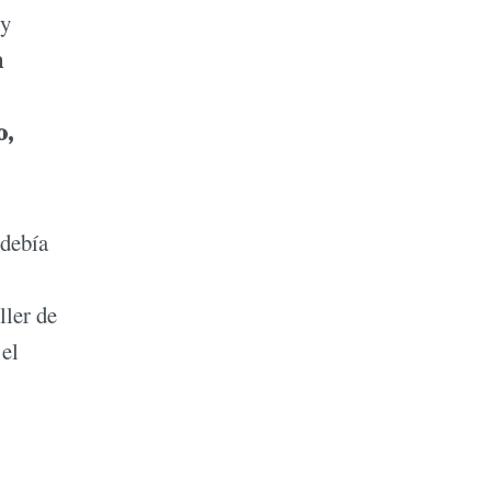
 y
n
o,
 debía
ller de
 el