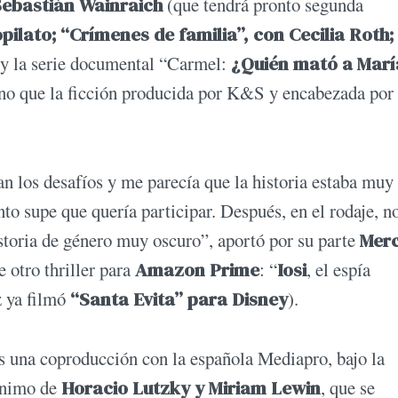
 Sebastián Wainraich
(que tendrá pronto segunda
ilato; “Crímenes de familia”, con Cecilia Roth; 
y la serie documental “Carmel:
¿Quién mató a Marí
ino que la ficción producida por K&S y encabezada por
n los desafíos y me parecía que la historia estaba muy
o supe que quería participar. Después, en el rodaje, n
storia de género muy oscuro”, aportó por su parte
Mer
 otro thriller para
Amazon Prime
: “
Iosi
, el espía
z ya filmó
“Santa Evita” para Disney
).
es una coproducción con la española Mediapro, bajo la
mónimo de
Horacio Lutzky y Miriam Lewin
, que se