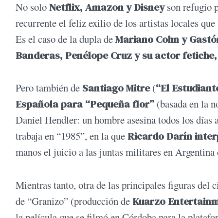
No solo
Netflix, Amazon y Disney
son refugio p
recurrente el feliz exilio de los artistas locales q
Es el caso de la dupla de
Mariano Cohn y Gastó
Banderas, Penélope Cruz y su actor fetiche,
Pero también de
Santiago Mitre
(
“El Estudiant
Española para “Pequeña flor”
(basada en la n
Daniel Hendler: un hombre asesina todos los días a 
trabaja en “1985”, en la que
Ricardo Darín inter
manos el juicio a las juntas militares en Argentina
Mientras tanto, otra de las principales figuras del c
de “Granizo” (producción de
Kuarzo Entertainme
la película que se filmó en Córdoba para la plataf