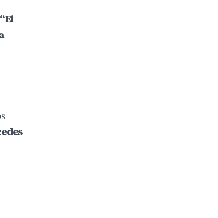
“El
a
os
cedes