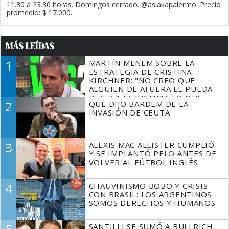
11.30 a 23.30 horas. Domingos cerrado. @asiakapalermo. Precio
promedio: $ 17.000.
MÁS LEÍDAS
1
MARTÍN MENEM SOBRE LA
ESTRATEGIA DE CRISTINA
KIRCHNER: "NO CREO QUE
ALGUIEN DE AFUERA LE PUEDA
DECIR A LA JUSTICIA LO QUE
2
QUÉ DIJO BARDEM DE LA
TIENE QUE HACER"
INVASIÓN DE CEUTA
3
ALEXIS MAC ALLISTER CUMPLIÓ
Y SE IMPLANTÓ PELO ANTES DE
VOLVER AL FÚTBOL INGLÉS
4
CHAUVINISMO BOBO Y CRISIS
CON BRASIL: LOS ARGENTINOS
SOMOS DERECHOS Y HUMANOS
SANTILLI SE SUMÓ A BULLRICH