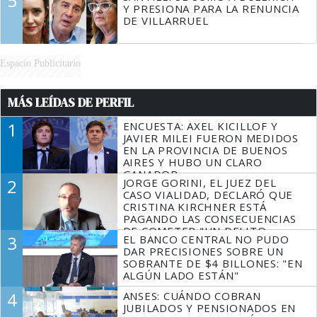
5
Y PRESIONA PARA LA RENUNCIA
DE VILLARRUEL
Espacio Publicitario
MÁS LEÍDAS DE PERFIL
1
ENCUESTA: AXEL KICILLOF Y
JAVIER MILEI FUERON MEDIDOS
EN LA PROVINCIA DE BUENOS
AIRES Y HUBO UN CLARO
GANADOR
2
JORGE GORINI, EL JUEZ DEL
CASO VIALIDAD, DECLARÓ QUE
CRISTINA KIRCHNER ESTÁ
PAGANDO LAS CONSECUENCIAS
DE COMETER "UN DELITO
3
EL BANCO CENTRAL NO PUDO
COMPROBADO"
DAR PRECISIONES SOBRE UN
SOBRANTE DE $4 BILLONES: "EN
ALGÚN LADO ESTÁN"
4
ANSES: CUÁNDO COBRAN
JUBILADOS Y PENSIONADOS EN