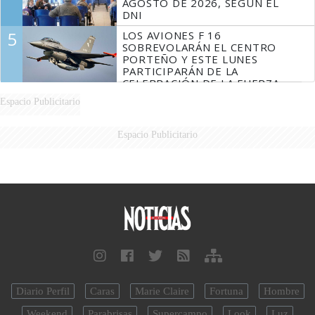
AGOSTO DE 2026, SEGÚN EL
DNI
5
LOS AVIONES F 16
SOBREVOLARÁN EL CENTRO
PORTEÑO Y ESTE LUNES
PARTICIPARÁN DE LA
CELEBRACIÓN DE LA FUERZA
AÉREA
Espacio Publicitario
Espacio Publicitario
Diario Perfil
Caras
Marie Claire
Fortuna
Hombre
Weekend
Parabrisas
Supercampo
Look
Luz