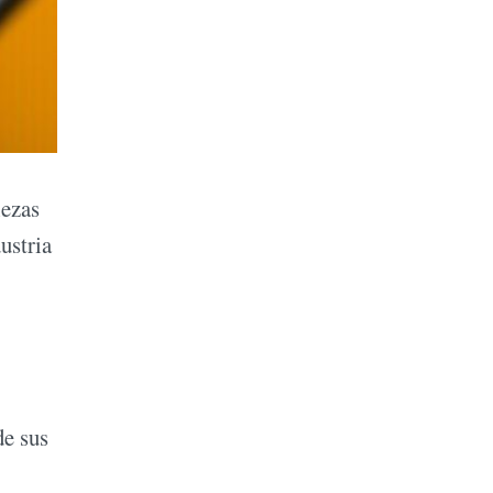
iezas
ustria
de sus