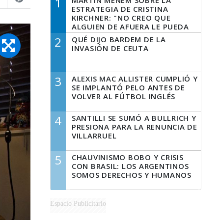
1
MARTÍN MENEM SOBRE LA
ESTRATEGIA DE CRISTINA
KIRCHNER: "NO CREO QUE
ALGUIEN DE AFUERA LE PUEDA
DECIR A LA JUSTICIA LO QUE
2
QUÉ DIJO BARDEM DE LA
TIENE QUE HACER"
INVASIÓN DE CEUTA
3
ALEXIS MAC ALLISTER CUMPLIÓ Y
SE IMPLANTÓ PELO ANTES DE
VOLVER AL FÚTBOL INGLÉS
4
SANTILLI SE SUMÓ A BULLRICH Y
PRESIONA PARA LA RENUNCIA DE
VILLARRUEL
5
CHAUVINISMO BOBO Y CRISIS
CON BRASIL: LOS ARGENTINOS
SOMOS DERECHOS Y HUMANOS
Espacio Publicitario