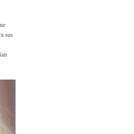
rme
ra sus
ían