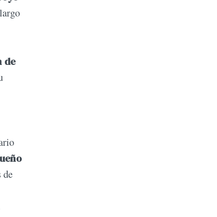
 largo
m de
u
ario
dueño
s de