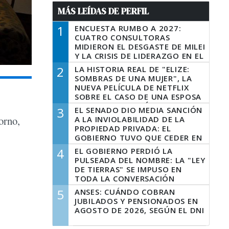
MÁS LEÍDAS DE PERFIL
1
ENCUESTA RUMBO A 2027:
CUATRO CONSULTORAS
MIDIERON EL DESGASTE DE MILEI
Y LA CRISIS DE LIDERAZGO EN EL
PERONISMO
2
LA HISTORIA REAL DE "ELIZE:
SOMBRAS DE UNA MUJER", LA
NUEVA PELÍCULA DE NETFLIX
SOBRE EL CASO DE UNA ESPOSA
QUE DESCUARTIZÓ A SU
3
EL SENADO DIO MEDIA SANCIÓN
MARIDO
orno,
A LA INVIOLABILIDAD DE LA
PROPIEDAD PRIVADA: EL
GOBIERNO TUVO QUE CEDER EN
LA LEY DEL MANEJO DEL FUEGO
4
EL GOBIERNO PERDIÓ LA
PULSEADA DEL NOMBRE: LA "LEY
DE TIERRAS" SE IMPUSO EN
TODA LA CONVERSACIÓN
DIGITAL
5
ANSES: CUÁNDO COBRAN
JUBILADOS Y PENSIONADOS EN
AGOSTO DE 2026, SEGÚN EL DNI