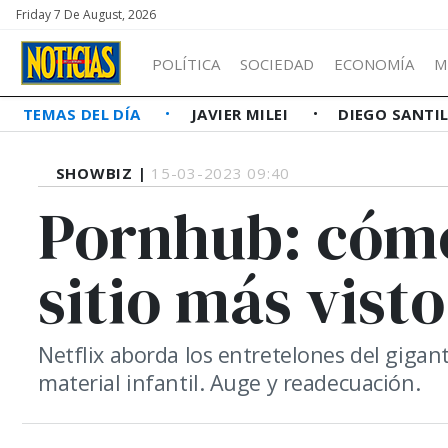
Friday 7 De August, 2026
POLÍTICA
SOCIEDAD
ECONOMÍA
M
TEMAS DEL DÍA
JAVIER MILEI
DIEGO SANTI
SHOWBIZ |
15-03-2023 09:40
Pornhub: cómo 
sitio más vist
Netflix aborda los entretelones del gigante
material infantil. Auge y readecuación.