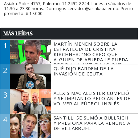
Asiaka. Soler 4767, Palermo. 11.2492-8244. Lunes a sábados de
11.30 a 23.30 horas. Domingos cerrado. @asiakapalermo. Precio
promedio: $ 17.000.
MÁS LEÍDAS
1
MARTÍN MENEM SOBRE LA
ESTRATEGIA DE CRISTINA
KIRCHNER: "NO CREO QUE
ALGUIEN DE AFUERA LE PUEDA
DECIR A LA JUSTICIA LO QUE
2
QUÉ DIJO BARDEM DE LA
TIENE QUE HACER"
INVASIÓN DE CEUTA
3
ALEXIS MAC ALLISTER CUMPLIÓ
Y SE IMPLANTÓ PELO ANTES DE
VOLVER AL FÚTBOL INGLÉS
4
SANTILLI SE SUMÓ A BULLRICH
Y PRESIONA PARA LA RENUNCIA
DE VILLARRUEL