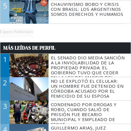
5
CHAUVINISMO BOBO Y CRISIS
CON BRASIL: LOS ARGENTINOS
SOMOS DERECHOS Y HUMANOS
Espacio Publicitario
MÁS LEÍDAS DE PERFIL
1
EL SENADO DIO MEDIA SANCIÓN
A LA INVIOLABILIDAD DE LA
PROPIEDAD PRIVADA: EL
GOBIERNO TUVO QUE CEDER
EN LA LEY DEL MANEJO DEL
2
NO LE EXPLOTÓ EL CELULAR:
FUEGO
UN HOMBRE FUE DETENIDO EN
CÓRDOBA ACUSADO POR EL
FEMICIDIO DE SU ESPOSA
3
CONDENADO POR DROGAS Y
ROBO, CUANDO SALIÓ DE
PRISIÓN FUE BECARIO
MUNICIPAL Y EMPLEADO DE
SENAF
4
GUILLERMO ARIAS, JUEZ