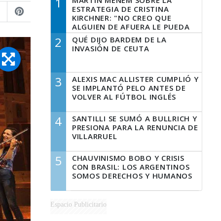
1
MARTÍN MENEM SOBRE LA
ESTRATEGIA DE CRISTINA
KIRCHNER: "NO CREO QUE
ALGUIEN DE AFUERA LE PUEDA
DECIR A LA JUSTICIA LO QUE
2
QUÉ DIJO BARDEM DE LA
TIENE QUE HACER"
INVASIÓN DE CEUTA
3
ALEXIS MAC ALLISTER CUMPLIÓ Y
SE IMPLANTÓ PELO ANTES DE
VOLVER AL FÚTBOL INGLÉS
4
SANTILLI SE SUMÓ A BULLRICH Y
PRESIONA PARA LA RENUNCIA DE
VILLARRUEL
5
CHAUVINISMO BOBO Y CRISIS
CON BRASIL: LOS ARGENTINOS
SOMOS DERECHOS Y HUMANOS
Espacio Publicitario