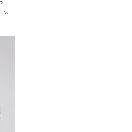
ra
itivo