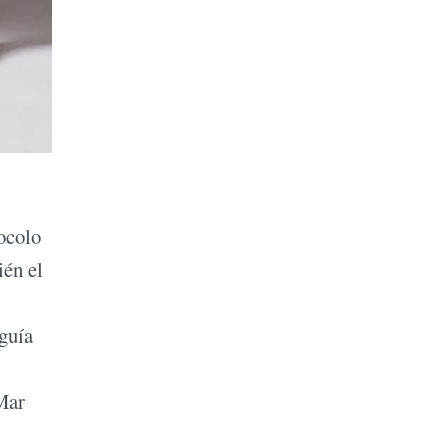
tocolo
ién el
eguía
Mar