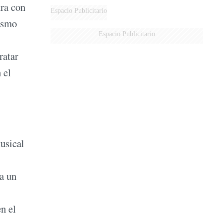
ura con
Espacio Publicitario
rismo
Espacio Publicitario
ratar
 el
usical
ía un
n el