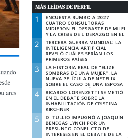
MÁS LEÍDAS DE PERFIL
1
ENCUESTA RUMBO A 2027:
CUATRO CONSULTORAS
MIDIERON EL DESGASTE DE MILEI
Y LA CRISIS DE LIDERAZGO EN EL
PERONISMO
2
TERCERA GUERRA MUNDIAL: LA
INTELIGENCIA ARTIFICIAL
REVELÓ CUÁLES SERÍAN LOS
PRIMEROS PAÍSES
LATINOAMERICANOS EN SER
3
LA HISTORIA REAL DE "ELIZE:
DERROTADOS
 cuando
SOMBRAS DE UNA MUJER", LA
NUEVA PELÍCULA DE NETFLIX
desde
SOBRE EL CASO DE UNA ESPOSA
QUE DESCUARTIZÓ A SU
pulares
4
RICARDO LORENZETTI SE METIÓ
MARIDO
EN EL DEBATE SOBRE LA
INHABILITACIÓN DE CRISTINA
KIRCHNER
5
DI TULLIO IMPUGNÓ A JOAQUÍN
BENEGAS LYNCH POR UN
PRESUNTO CONFLICTO DE
INTERESES EN EL DEBATE DE LA
LEY DE TIERRAS