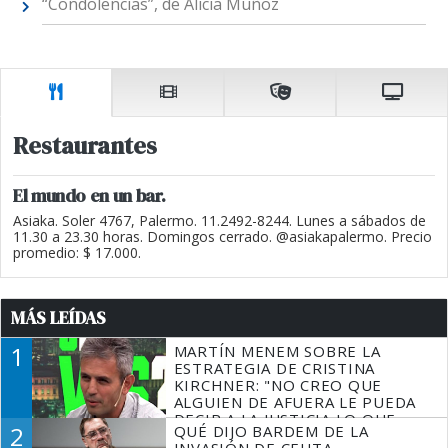
“Condolencias”, de Alicia Muñoz
Restaurantes
El mundo en un bar.
Asiaka. Soler 4767, Palermo. 11.2492-8244. Lunes a sábados de
11.30 a 23.30 horas. Domingos cerrado. @asiakapalermo. Precio
promedio: $ 17.000.
MÁS LEÍDAS
1
MARTÍN MENEM SOBRE LA
ESTRATEGIA DE CRISTINA
KIRCHNER: "NO CREO QUE
ALGUIEN DE AFUERA LE PUEDA
DECIR A LA JUSTICIA LO QUE
2
QUÉ DIJO BARDEM DE LA
TIENE QUE HACER"
INVASIÓN DE CEUTA