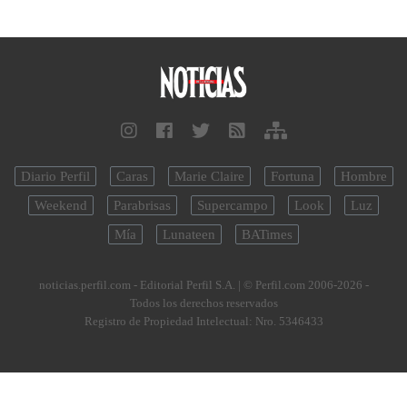
Diario Perfil
Caras
Marie Claire
Fortuna
Hombre
Weekend
Parabrisas
Supercampo
Look
Luz
Mía
Lunateen
BATimes
noticias.perfil.com - Editorial Perfil S.A.
| © Perfil.com 2006-2026 -
Todos los derechos reservados
Registro de Propiedad Intelectual: Nro. 5346433