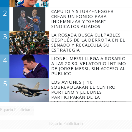
2
CAPUTO Y STURZENEGGER
CREAN UN FONDO PARA
INDEMNIZAR Y “GANAR”
SINDICATOS ALIADOS
3
LA ROSADA BUSCA CULPABLES
DESPUÉS DE LA DERROTA EN EL
SENADO Y RECALCULA SU
ESTRATEGIA
4
LIONEL MESSI LLEGA A ROSARIO
A LAS 20.30: VELATORIO ÍNTIMO
DE JORGE MESSI, SIN ACCESO AL
PÚBLICO
5
LOS AVIONES F 16
SOBREVOLARÁN EL CENTRO
PORTEÑO Y EL LUNES
PARTICIPARÁN DE LA
CELEBRACIÓN DE LA FUERZA
AÉREA
Espacio Publicitario
Espacio Publicitario