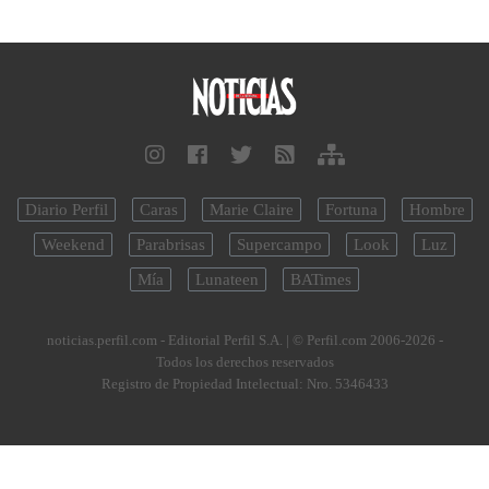
Diario Perfil
Caras
Marie Claire
Fortuna
Hombre
Weekend
Parabrisas
Supercampo
Look
Luz
Mía
Lunateen
BATimes
noticias.perfil.com - Editorial Perfil S.A.
| © Perfil.com 2006-2026 -
Todos los derechos reservados
Registro de Propiedad Intelectual: Nro. 5346433