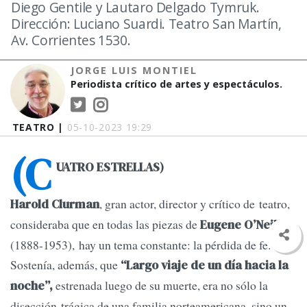
Diego Gentile y Lautaro Delgado Tymruk.
Dirección: Luciano Suardi. Teatro San Martín,
Av. Corrientes 1530.
JORGE LUIS MONTIEL
Periodista crítico de artes y espectáculos.
TEATRO |
05-10-2023 19:29
(C
UATRO ESTRELLAS)
, gran actor, director y crítico de teatro,
Harold Clurman
consideraba que en todas las piezas de
Eugene O’Neill
(1888-1953), hay un tema constante: la pérdida de fe.
Sostenía, además, que
“Largo viaje de un día hacia la
estrenada luego de su muerte, era no sólo la
noche”,
disección trágica de una familia norteamericana, sino un