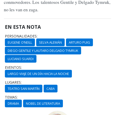
conmovedores. Los talentosos Gentile y Delgado Tymruk,
no les van en zaga.
EN ESTA NOTA
PERSONALIDADES:
EUGENE O’NEILL
SELVA ALEMÁN
ARTURO PUIG
DIEGO GENTILE Y LAUTARO DELGADO TYMRUK
LUCIANO SUARDI
EVENTOS:
LARGO VIAJE DE UN DÍA HACIA LA NOCHE
LUGARES:
TEATRO SAN MARTÍN
CABA
TEMAS:
DRAMA
NOBEL DE LITERATURA