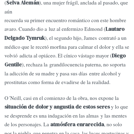
(
), una mujer frágil, anclada al pasado, que
Selva Alemán
aún
recuerda su primer encuentro romántico con este hombre
avaro. Cuando dio a luz al enfermizo Edmond (
Lautaro
), el segundo hijo, James contrató a un
Delgado Tymruk
médico que le recetó morfina para calmar el dolor y ella se
volvió adicta al opiáceo. El cínico vástago mayor (
Diego
), rechaza la grandilocuencia paterna, no soporta
Gentile
la adicción de su madre y pasa sus días entre alcohol y
prostitutas como forma de evadirse de la realidad.
O´Neill, casi en el comienzo de la obra, nos expone la
y lo que
situación de dolor y angustia de estos seres
se desprende es una indagación en las almas y las mentes
de los personajes. La
, no solo
atmósfera enrarecida
por la niebla que penetra en la casa, las luces mortecinas y