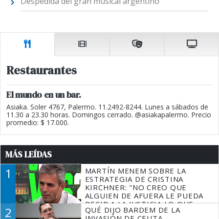
Despedida del gran musical argentino
Restaurantes
El mundo en un bar.
Asiaka. Soler 4767, Palermo. 11.2492-8244. Lunes a sábados de
11.30 a 23.30 horas. Domingos cerrado. @asiakapalermo. Precio
promedio: $ 17.000.
MÁS LEÍDAS
1
MARTÍN MENEM SOBRE LA
ESTRATEGIA DE CRISTINA
KIRCHNER: "NO CREO QUE
ALGUIEN DE AFUERA LE PUEDA
DECIR A LA JUSTICIA LO QUE
2
QUÉ DIJO BARDEM DE LA
TIENE QUE HACER"
INVASIÓN DE CEUTA