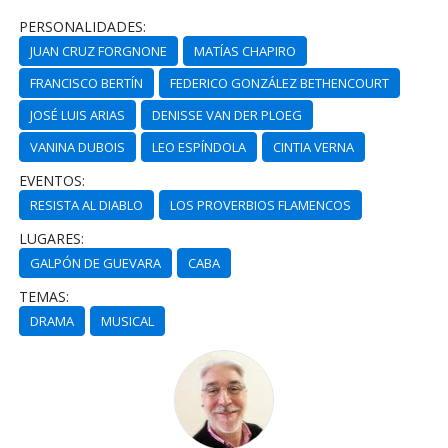
PERSONALIDADES:
JUAN CRUZ FORGNONE
MATÍAS CHAPIRO
FRANCISCO BERTÍN
FEDERICO GONZÁLEZ BETHENCOURT
JOSÉ LUIS ARIAS
DENISSE VAN DER PLOEG
VANINA DUBOIS
LEO ESPÍNDOLA
CINTIA VERNA
EVENTOS:
RESISTA AL DIABLO
LOS PROVERBIOS FLAMENCOS
LUGARES:
GALPÓN DE GUEVARA
CABA
TEMAS:
DRAMA
MUSICAL