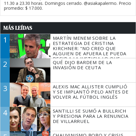
11.30 a 23.30 horas. Domingos cerrado. @asiakapalermo. Precio
promedio: $ 17.000.
MÁS LEÍDAS
1
MARTÍN MENEM SOBRE LA
ESTRATEGIA DE CRISTINA
KIRCHNER: "NO CREO QUE
ALGUIEN DE AFUERA LE PUEDA
DECIR A LA JUSTICIA LO QUE
2
QUÉ DIJO BARDEM DE LA
TIENE QUE HACER"
INVASIÓN DE CEUTA
3
ALEXIS MAC ALLISTER CUMPLIÓ
Y SE IMPLANTÓ PELO ANTES DE
VOLVER AL FÚTBOL INGLÉS
4
SANTILLI SE SUMÓ A BULLRICH
Y PRESIONA PARA LA RENUNCIA
DE VILLARRUEL
CHAUVINISMO BOBO Y CRISIS