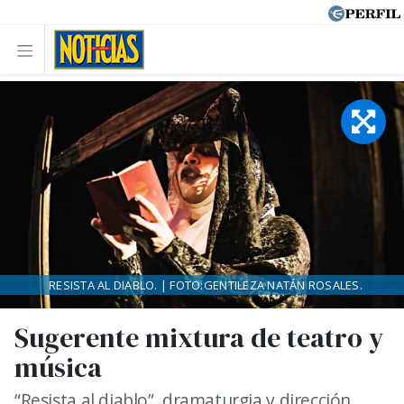
RESISTA AL DIABLO. | FOTO:GENTILEZA NATÁN ROSALES.
Sugerente mixtura de teatro y
música
“Resista al diablo”, dramaturgia y dirección