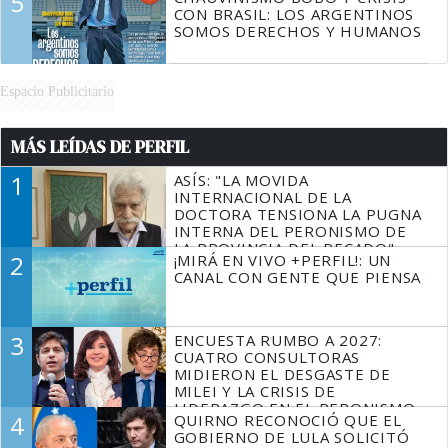
5
CON BRASIL: LOS ARGENTINOS
SOMOS DERECHOS Y HUMANOS
Espacio Publicitario
MÁS LEÍDAS DE PERFIL
1
ASÍS: "LA MOVIDA
INTERNACIONAL DE LA
DOCTORA TENSIONA LA PUGNA
INTERNA DEL PERONISMO DE
LA PROVINCIA DEL PECADO"
2
¡MIRÁ EN VIVO +PERFIL!: UN
CANAL CON GENTE QUE PIENSA
3
ENCUESTA RUMBO A 2027:
CUATRO CONSULTORAS
MIDIERON EL DESGASTE DE
MILEI Y LA CRISIS DE
LIDERAZGO EN EL PERONISMO
4
QUIRNO RECONOCIÓ QUE EL
GOBIERNO DE LULA SOLICITÓ