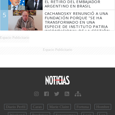
EL RETIRO DEL EMBAJADOR
ARGENTINO EN BRASIL
5
CACHANOSKY RENUNCIÓ A UNA
FUNDACIÓN PORQUE "SE HA
TRANSFORMADO EN UNA
ESPECIE DE INSTITUTO PATRIA
INCONDICIONAL DE LA GESTIÓN
DE MILEI"
Espacio Publicitario
Espacio Publicitario
Diario Perfil
Caras
Marie Claire
Fortuna
Hombre
Weekend
Parabrisas
Supercampo
Look
Luz