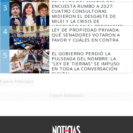
EN LA LEY DEL MANEJO DEL
3
ENCUESTA RUMBO A 2027:
FUEGO
CUATRO CONSULTORAS
MIDIERON EL DESGASTE DE
MILEI Y LA CRISIS DE
LIDERAZGO EN EL PERONISMO
4
LEY DE PROPIEDAD PRIVADA:
QUÉ SENADORES VOTARON A
FAVOR Y CUÁLES EN CONTRA
5
EL GOBIERNO PERDIÓ LA
PULSEADA DEL NOMBRE: LA
"LEY DE TIERRAS" SE IMPUSO
EN TODA LA CONVERSACIÓN
DIGITAL
Espacio Publicitario
Espacio Publicitario