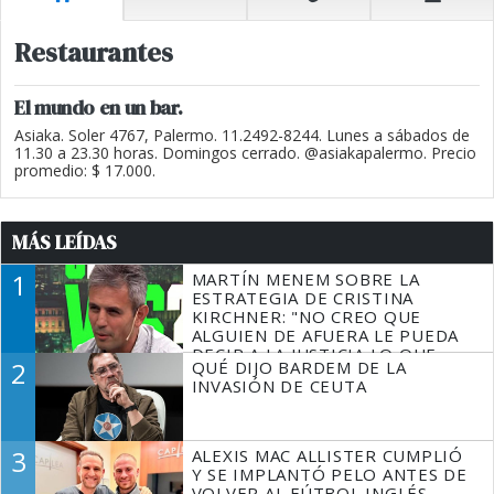
Restaurantes
El mundo en un bar.
Asiaka. Soler 4767, Palermo. 11.2492-8244. Lunes a sábados de
11.30 a 23.30 horas. Domingos cerrado. @asiakapalermo. Precio
promedio: $ 17.000.
MÁS LEÍDAS
1
MARTÍN MENEM SOBRE LA
ESTRATEGIA DE CRISTINA
KIRCHNER: "NO CREO QUE
ALGUIEN DE AFUERA LE PUEDA
DECIR A LA JUSTICIA LO QUE
2
QUÉ DIJO BARDEM DE LA
TIENE QUE HACER"
INVASIÓN DE CEUTA
3
ALEXIS MAC ALLISTER CUMPLIÓ
Y SE IMPLANTÓ PELO ANTES DE
VOLVER AL FÚTBOL INGLÉS