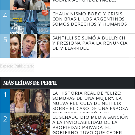
4
CHAUVINISMO BOBO Y CRISIS
CON BRASIL: LOS ARGENTINOS
SOMOS DERECHOS Y HUMANOS
5
SANTILLI SE SUMÓ A BULLRICH
Y PRESIONA PARA LA RENUNCIA
DE VILLARRUEL
Espacio Publicitario
MÁS LEÍDAS DE PERFIL
1
LA HISTORIA REAL DE "ELIZE:
SOMBRAS DE UNA MUJER", LA
NUEVA PELÍCULA DE NETFLIX
SOBRE EL CASO DE UNA ESPOSA
QUE DESCUARTIZÓ A SU
2
EL SENADO DIO MEDIA SANCIÓN
MARIDO
A LA INVIOLABILIDAD DE LA
PROPIEDAD PRIVADA: EL
GOBIERNO TUVO QUE CEDER