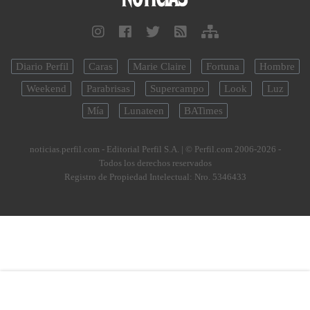
Diario Perfil
Caras
Marie Claire
Fortuna
Hombre
Weekend
Parabrisas
Supercampo
Look
Luz
Mía
Lunateen
BATimes
noticias.perfil.com - Editorial Perfil S.A.
| © Perfil.com 2006-2026 -
Todos los derechos reservados
Registro de Propiedad Intelectual: Nro. 5346433