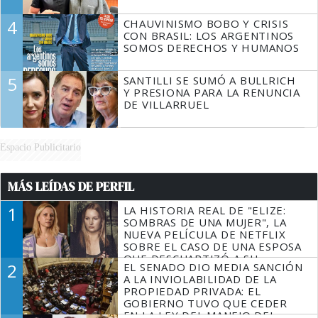
4
CHAUVINISMO BOBO Y CRISIS
CON BRASIL: LOS ARGENTINOS
SOMOS DERECHOS Y HUMANOS
5
SANTILLI SE SUMÓ A BULLRICH
Y PRESIONA PARA LA RENUNCIA
DE VILLARRUEL
Espacio Publicitario
MÁS LEÍDAS DE PERFIL
1
LA HISTORIA REAL DE "ELIZE:
SOMBRAS DE UNA MUJER", LA
NUEVA PELÍCULA DE NETFLIX
SOBRE EL CASO DE UNA ESPOSA
QUE DESCUARTIZÓ A SU
2
EL SENADO DIO MEDIA SANCIÓN
MARIDO
A LA INVIOLABILIDAD DE LA
PROPIEDAD PRIVADA: EL
GOBIERNO TUVO QUE CEDER
EN LA LEY DEL MANEJO DEL