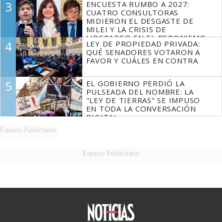
3
ENCUESTA RUMBO A 2027:
FUEGO
CUATRO CONSULTORAS
MIDIERON EL DESGASTE DE
MILEI Y LA CRISIS DE
LIDERAZGO EN EL PERONISMO
4
LEY DE PROPIEDAD PRIVADA:
QUÉ SENADORES VOTARON A
FAVOR Y CUÁLES EN CONTRA
5
EL GOBIERNO PERDIÓ LA
PULSEADA DEL NOMBRE: LA
"LEY DE TIERRAS" SE IMPUSO
EN TODA LA CONVERSACIÓN
DIGITAL
Espacio Publicitario
Espacio Publicitario