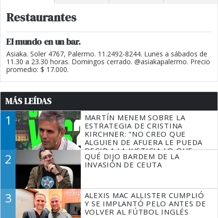
Restaurantes
El mundo en un bar.
Asiaka. Soler 4767, Palermo. 11.2492-8244. Lunes a sábados de
11.30 a 23.30 horas. Domingos cerrado. @asiakapalermo. Precio
promedio: $ 17.000.
MÁS LEÍDAS
1
MARTÍN MENEM SOBRE LA
ESTRATEGIA DE CRISTINA
KIRCHNER: "NO CREO QUE
ALGUIEN DE AFUERA LE PUEDA
DECIR A LA JUSTICIA LO QUE
2
QUÉ DIJO BARDEM DE LA
TIENE QUE HACER"
INVASIÓN DE CEUTA
3
ALEXIS MAC ALLISTER CUMPLIÓ
Y SE IMPLANTÓ PELO ANTES DE
VOLVER AL FÚTBOL INGLÉS