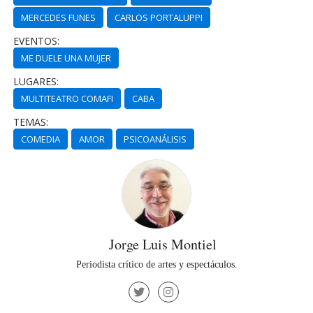
MERCEDES FUNES
CARLOS PORTALUPPI
EVENTOS:
ME DUELE UNA MUJER
LUGARES:
MULTITEATRO COMAFI
CABA
TEMAS:
COMEDIA
AMOR
PSICOANÁLISIS
Jorge Luis Montiel
Periodista crítico de artes y espectáculos.