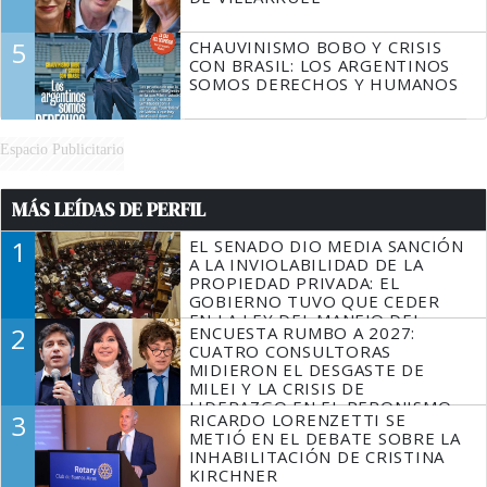
5
CHAUVINISMO BOBO Y CRISIS
CON BRASIL: LOS ARGENTINOS
SOMOS DERECHOS Y HUMANOS
Espacio Publicitario
MÁS LEÍDAS DE PERFIL
1
EL SENADO DIO MEDIA SANCIÓN
A LA INVIOLABILIDAD DE LA
PROPIEDAD PRIVADA: EL
GOBIERNO TUVO QUE CEDER
EN LA LEY DEL MANEJO DEL
2
ENCUESTA RUMBO A 2027:
FUEGO
CUATRO CONSULTORAS
MIDIERON EL DESGASTE DE
MILEI Y LA CRISIS DE
LIDERAZGO EN EL PERONISMO
3
RICARDO LORENZETTI SE
METIÓ EN EL DEBATE SOBRE LA
INHABILITACIÓN DE CRISTINA
KIRCHNER