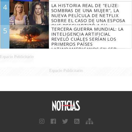
4
LA HISTORIA REAL DE "ELIZE:
SOMBRAS DE UNA MUJER", LA
NUEVA PELÍCULA DE NETFLIX
SOBRE EL CASO DE UNA ESPOSA
QUE DESCUARTIZÓ A SU
5
TERCERA GUERRA MUNDIAL: LA
MARIDO
INTELIGENCIA ARTIFICIAL
REVELÓ CUÁLES SERÍAN LOS
PRIMEROS PAÍSES
LATINOAMERICANOS EN SER
DERROTADOS
Espacio Publicitario
Espacio Publicitario