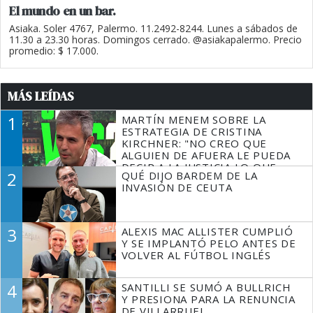
El mundo en un bar.
Asiaka. Soler 4767, Palermo. 11.2492-8244. Lunes a sábados de
11.30 a 23.30 horas. Domingos cerrado. @asiakapalermo. Precio
promedio: $ 17.000.
MÁS LEÍDAS
1
MARTÍN MENEM SOBRE LA
ESTRATEGIA DE CRISTINA
KIRCHNER: "NO CREO QUE
ALGUIEN DE AFUERA LE PUEDA
DECIR A LA JUSTICIA LO QUE
2
QUÉ DIJO BARDEM DE LA
TIENE QUE HACER"
INVASIÓN DE CEUTA
3
ALEXIS MAC ALLISTER CUMPLIÓ
Y SE IMPLANTÓ PELO ANTES DE
VOLVER AL FÚTBOL INGLÉS
4
SANTILLI SE SUMÓ A BULLRICH
Y PRESIONA PARA LA RENUNCIA
DE VILLARRUEL