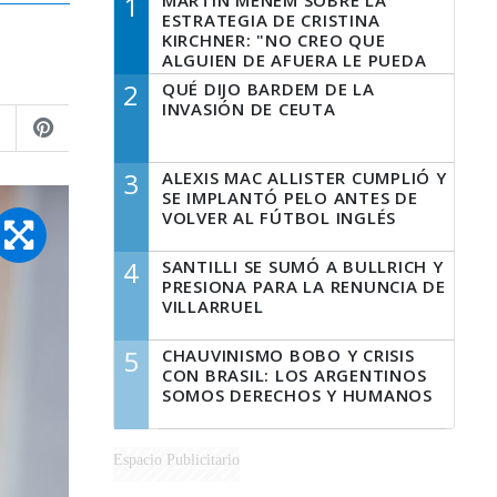
1
MARTÍN MENEM SOBRE LA
ESTRATEGIA DE CRISTINA
KIRCHNER: "NO CREO QUE
ALGUIEN DE AFUERA LE PUEDA
DECIR A LA JUSTICIA LO QUE
2
QUÉ DIJO BARDEM DE LA
TIENE QUE HACER"
INVASIÓN DE CEUTA
3
ALEXIS MAC ALLISTER CUMPLIÓ Y
SE IMPLANTÓ PELO ANTES DE
VOLVER AL FÚTBOL INGLÉS
4
SANTILLI SE SUMÓ A BULLRICH Y
PRESIONA PARA LA RENUNCIA DE
VILLARRUEL
5
CHAUVINISMO BOBO Y CRISIS
CON BRASIL: LOS ARGENTINOS
SOMOS DERECHOS Y HUMANOS
Espacio Publicitario