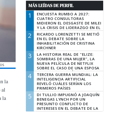
MÁS LEÍDAS DE PERFIL
1
ENCUESTA RUMBO A 2027:
CUATRO CONSULTORAS
MIDIERON EL DESGASTE DE MILEI
Y LA CRISIS DE LIDERAZGO EN EL
PERONISMO
2
RICARDO LORENZETTI SE METIÓ
EN EL DEBATE SOBRE LA
INHABILITACIÓN DE CRISTINA
KIRCHNER
3
LA HISTORIA REAL DE "ELIZE:
SOMBRAS DE UNA MUJER", LA
NUEVA PELÍCULA DE NETFLIX
TOS
SOBRE EL CASO DE UNA ESPOSA
QUE DESCUARTIZÓ A SU
4
TERCERA GUERRA MUNDIAL: LA
MARIDO
INTELIGENCIA ARTIFICIAL
n la
REVELÓ CUÁLES SERÍAN LOS
PRIMEROS PAÍSES
 al
LATINOAMERICANOS EN SER
5
DI TULLIO IMPUGNÓ A JOAQUÍN
 la
DERROTADOS
BENEGAS LYNCH POR UN
PRESUNTO CONFLICTO DE
INTERESES EN EL DEBATE DE LA
LEY DE TIERRAS