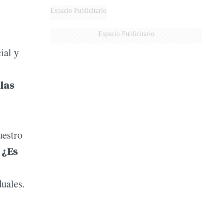
Espacio Publicitario
Espacio Publicitario
ial y
 las
uestro
.
¿Es
duales.