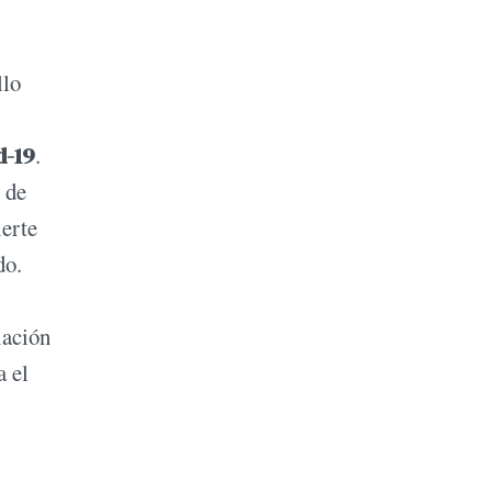
llo
d-19
.
 de
ierte
do.
lación
a el