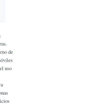
a
rus.
erno de
móviles
el uso
ra
onas
icios