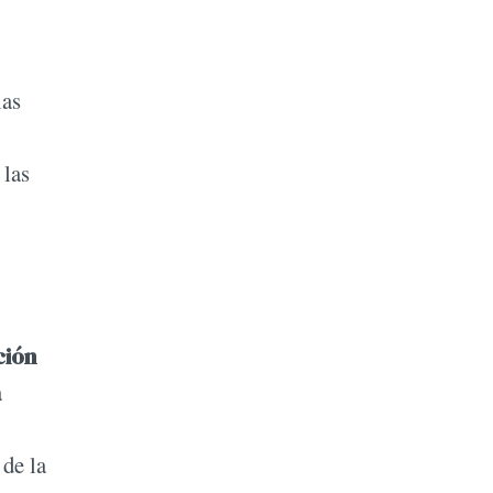
las
 las
ción
a
 de la