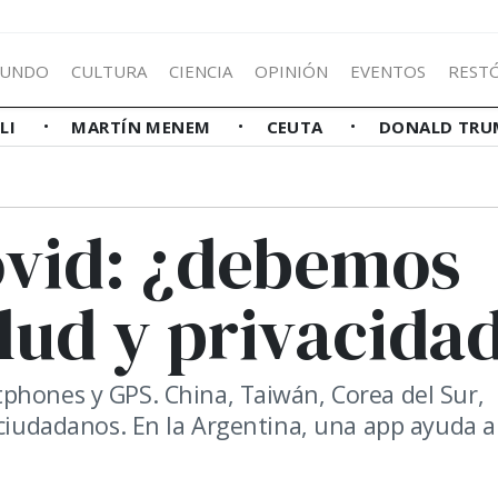
UNDO
CULTURA
CIENCIA
OPINIÓN
EVENTOS
REST
LLI
MARTÍN MENEM
CEUTA
DONALD TRU
ovid: ¿debemos
alud y privacida
phones y GPS. China, Taiwán, Corea del Sur,
 ciudadanos. En la Argentina, una app ayuda a