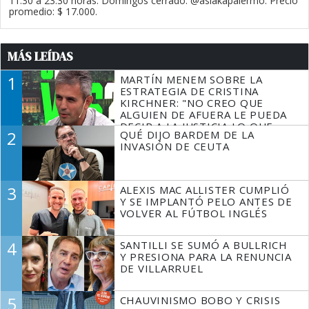
11.30 a 23.30 horas. Domingos cerrado. @asiakapalermo. Precio
promedio: $ 17.000.
MÁS LEÍDAS
1
MARTÍN MENEM SOBRE LA
ESTRATEGIA DE CRISTINA
KIRCHNER: "NO CREO QUE
ALGUIEN DE AFUERA LE PUEDA
DECIR A LA JUSTICIA LO QUE
2
QUÉ DIJO BARDEM DE LA
TIENE QUE HACER"
INVASIÓN DE CEUTA
3
ALEXIS MAC ALLISTER CUMPLIÓ
Y SE IMPLANTÓ PELO ANTES DE
VOLVER AL FÚTBOL INGLÉS
4
SANTILLI SE SUMÓ A BULLRICH
Y PRESIONA PARA LA RENUNCIA
DE VILLARRUEL
5
CHAUVINISMO BOBO Y CRISIS