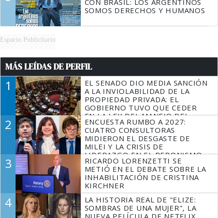
CON BRASIL: LOS ARGENTINOS
SOMOS DERECHOS Y HUMANOS
Espacio Publicitario
MÁS LEÍDAS DE PERFIL
1
EL SENADO DIO MEDIA SANCIÓN
A LA INVIOLABILIDAD DE LA
PROPIEDAD PRIVADA: EL
GOBIERNO TUVO QUE CEDER
EN LA LEY DEL MANEJO DEL
2
ENCUESTA RUMBO A 2027:
FUEGO
CUATRO CONSULTORAS
MIDIERON EL DESGASTE DE
MILEI Y LA CRISIS DE
LIDERAZGO EN EL PERONISMO
3
RICARDO LORENZETTI SE
METIÓ EN EL DEBATE SOBRE LA
INHABILITACIÓN DE CRISTINA
KIRCHNER
4
LA HISTORIA REAL DE "ELIZE:
SOMBRAS DE UNA MUJER", LA
NUEVA PELÍCULA DE NETFLIX