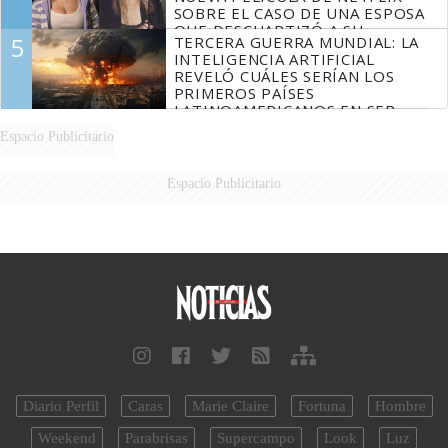
SOBRE EL CASO DE UNA ESPOSA
QUE DESCUARTIZÓ A SU
5
TERCERA GUERRA MUNDIAL: LA
MARIDO
INTELIGENCIA ARTIFICIAL
REVELÓ CUÁLES SERÍAN LOS
PRIMEROS PAÍSES
LATINOAMERICANOS EN SER
DERROTADOS
Espacio Publicitario
Espacio Publicitario
Diario Perfil
Caras
Marie Claire
Fortuna
Hombre
Weekend
Parabrisas
Supercampo
Look
Luz