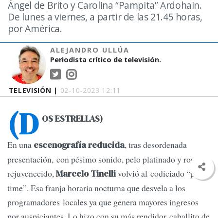
Ángel de Brito y Carolina “Pampita” Ardohain.
De lunes a viernes, a partir de las 21.45 horas,
por América.
ALEJANDRO ULLÚA
Periodista crítico de televisión.
TELEVISIÓN |
02-10-2023 12:11
(D
OS ESTRELLAS)
En una
, tras desordenada
escenografía reducida
presentación, con pésimo sonido, pelo platinado y rostro
rejuvenecido,
volvió al codiciado “prime
Marcelo Tinelli
time”. Esa franja horaria nocturna que desvela a los
programadores locales ya que genera mayores ingresos
por auspiciantes. Lo hizo con su más rendidor caballito de