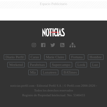
Espacio Publicitario
Diario Perfil
Caras
Marie Claire
Fortuna
Hombre
Weekend
Parabrisas
Supercampo
Look
Luz
Mía
Lunateen
BATimes
noticias.perfil.com - Editorial Perfil S.A.
| © Perfil.com 2006-2026 -
Todos los derechos reservados
Registro de Propiedad Intelectual: Nro. 5346433