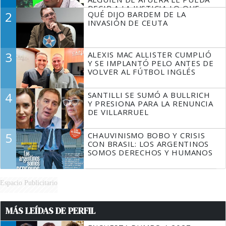
DECIR A LA JUSTICIA LO QUE
2
QUÉ DIJO BARDEM DE LA
TIENE QUE HACER"
INVASIÓN DE CEUTA
3
ALEXIS MAC ALLISTER CUMPLIÓ
Y SE IMPLANTÓ PELO ANTES DE
VOLVER AL FÚTBOL INGLÉS
4
SANTILLI SE SUMÓ A BULLRICH
Y PRESIONA PARA LA RENUNCIA
DE VILLARRUEL
5
CHAUVINISMO BOBO Y CRISIS
CON BRASIL: LOS ARGENTINOS
SOMOS DERECHOS Y HUMANOS
Espacio Publicitario
MÁS LEÍDAS DE PERFIL