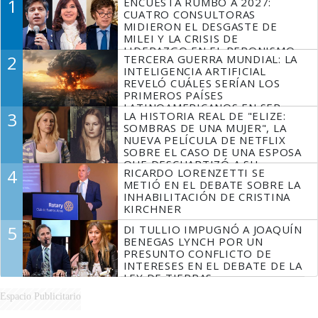
1
ENCUESTA RUMBO A 2027:
CUATRO CONSULTORAS
MIDIERON EL DESGASTE DE
MILEI Y LA CRISIS DE
LIDERAZGO EN EL PERONISMO
2
TERCERA GUERRA MUNDIAL: LA
INTELIGENCIA ARTIFICIAL
REVELÓ CUÁLES SERÍAN LOS
PRIMEROS PAÍSES
LATINOAMERICANOS EN SER
3
LA HISTORIA REAL DE "ELIZE:
DERROTADOS
SOMBRAS DE UNA MUJER", LA
NUEVA PELÍCULA DE NETFLIX
SOBRE EL CASO DE UNA ESPOSA
QUE DESCUARTIZÓ A SU
4
RICARDO LORENZETTI SE
MARIDO
METIÓ EN EL DEBATE SOBRE LA
INHABILITACIÓN DE CRISTINA
KIRCHNER
5
DI TULLIO IMPUGNÓ A JOAQUÍN
BENEGAS LYNCH POR UN
PRESUNTO CONFLICTO DE
INTERESES EN EL DEBATE DE LA
LEY DE TIERRAS
Espacio Publicitario