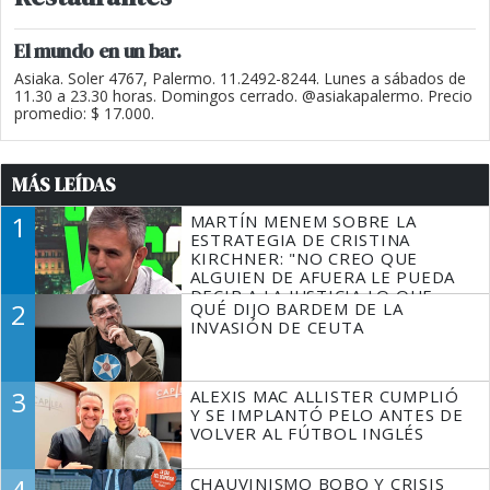
El mundo en un bar.
Asiaka. Soler 4767, Palermo. 11.2492-8244. Lunes a sábados de
11.30 a 23.30 horas. Domingos cerrado. @asiakapalermo. Precio
promedio: $ 17.000.
MÁS LEÍDAS
1
MARTÍN MENEM SOBRE LA
ESTRATEGIA DE CRISTINA
KIRCHNER: "NO CREO QUE
ALGUIEN DE AFUERA LE PUEDA
DECIR A LA JUSTICIA LO QUE
2
QUÉ DIJO BARDEM DE LA
TIENE QUE HACER"
INVASIÓN DE CEUTA
3
ALEXIS MAC ALLISTER CUMPLIÓ
Y SE IMPLANTÓ PELO ANTES DE
VOLVER AL FÚTBOL INGLÉS
4
CHAUVINISMO BOBO Y CRISIS