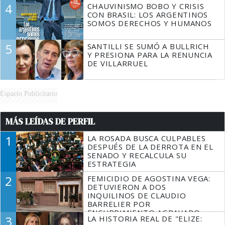
4
CHAUVINISMO BOBO Y CRISIS
CON BRASIL: LOS ARGENTINOS
SOMOS DERECHOS Y HUMANOS
5
SANTILLI SE SUMÓ A BULLRICH
Y PRESIONA PARA LA RENUNCIA
DE VILLARRUEL
Espacio Publicitario
MÁS LEÍDAS DE PERFIL
1
LA ROSADA BUSCA CULPABLES
DESPUÉS DE LA DERROTA EN EL
SENADO Y RECALCULA SU
ESTRATEGIA
2
FEMICIDIO DE AGOSTINA VEGA:
DETUVIERON A DOS
INQUILINOS DE CLAUDIO
BARRELIER POR
ENCUBRIMIENTO AGRAVADO
3
LA HISTORIA REAL DE "ELIZE: