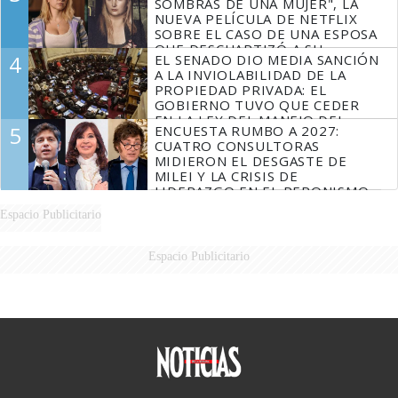
SOMBRAS DE UNA MUJER", LA
NUEVA PELÍCULA DE NETFLIX
SOBRE EL CASO DE UNA ESPOSA
QUE DESCUARTIZÓ A SU
4
EL SENADO DIO MEDIA SANCIÓN
MARIDO
A LA INVIOLABILIDAD DE LA
PROPIEDAD PRIVADA: EL
GOBIERNO TUVO QUE CEDER
EN LA LEY DEL MANEJO DEL
5
ENCUESTA RUMBO A 2027:
FUEGO
CUATRO CONSULTORAS
MIDIERON EL DESGASTE DE
MILEI Y LA CRISIS DE
LIDERAZGO EN EL PERONISMO
Espacio Publicitario
Espacio Publicitario