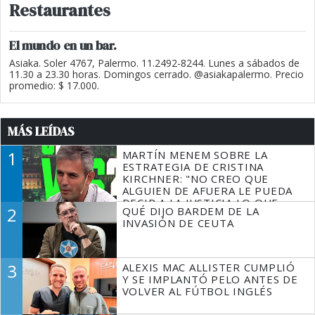
Restaurantes
El mundo en un bar.
Asiaka. Soler 4767, Palermo. 11.2492-8244. Lunes a sábados de
11.30 a 23.30 horas. Domingos cerrado. @asiakapalermo. Precio
promedio: $ 17.000.
MÁS LEÍDAS
1
MARTÍN MENEM SOBRE LA
ESTRATEGIA DE CRISTINA
KIRCHNER: "NO CREO QUE
ALGUIEN DE AFUERA LE PUEDA
DECIR A LA JUSTICIA LO QUE
2
QUÉ DIJO BARDEM DE LA
TIENE QUE HACER"
INVASIÓN DE CEUTA
3
ALEXIS MAC ALLISTER CUMPLIÓ
Y SE IMPLANTÓ PELO ANTES DE
VOLVER AL FÚTBOL INGLÉS