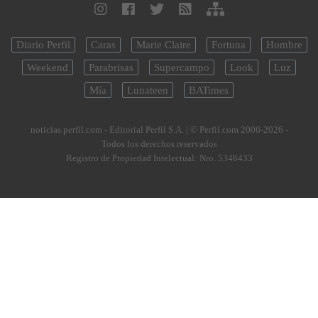
Diario Perfil
Caras
Marie Claire
Fortuna
Hombre
Weekend
Parabrisas
Supercampo
Look
Luz
Mía
Lunateen
BATimes
noticias.perfil.com - Editorial Perfil S.A.
| © Perfil.com 2006-2026 -
Todos los derechos reservados
Registro de Propiedad Intelectual: Nro. 5346433