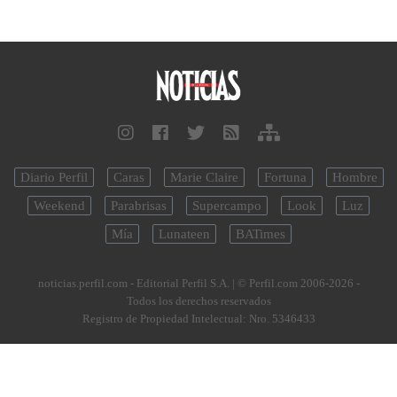
Diario Perfil
Caras
Marie Claire
Fortuna
Hombre
Weekend
Parabrisas
Supercampo
Look
Luz
Mía
Lunateen
BATimes
noticias.perfil.com - Editorial Perfil S.A.
| © Perfil.com 2006-2026 -
Todos los derechos reservados
Registro de Propiedad Intelectual: Nro. 5346433