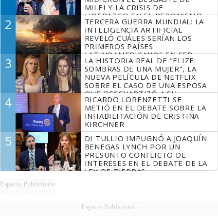
MILEI Y LA CRISIS DE
LIDERAZGO EN EL PERONISMO
2
TERCERA GUERRA MUNDIAL: LA
INTELIGENCIA ARTIFICIAL
REVELÓ CUÁLES SERÍAN LOS
PRIMEROS PAÍSES
LATINOAMERICANOS EN SER
3
LA HISTORIA REAL DE "ELIZE:
DERROTADOS
SOMBRAS DE UNA MUJER", LA
NUEVA PELÍCULA DE NETFLIX
SOBRE EL CASO DE UNA ESPOSA
QUE DESCUARTIZÓ A SU
4
RICARDO LORENZETTI SE
MARIDO
METIÓ EN EL DEBATE SOBRE LA
INHABILITACIÓN DE CRISTINA
KIRCHNER
5
DI TULLIO IMPUGNÓ A JOAQUÍN
BENEGAS LYNCH POR UN
PRESUNTO CONFLICTO DE
INTERESES EN EL DEBATE DE LA
LEY DE TIERRAS
Espacio Publicitario
Espacio Publicitario