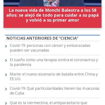
La nueva vida de Monchi Balestra a los 58
años: se alejó de todo para cuidar a su papá
y volvió a su primer amor
NOTICIAS ANTERIORES DE "CIENCIA"
Covid-19: personas con cáncer y embarazadas
pueden ser vacunadas
El sueño como una terapia contra el coronavirus y
la pandemia
Marte: el nuevo escenario de batalla entre China y
EE.UU.
Covid-19: Qué particularidades tienen las 4 vacunas
de Cuba
Qué es la Ivermectina, el antiparasitario que