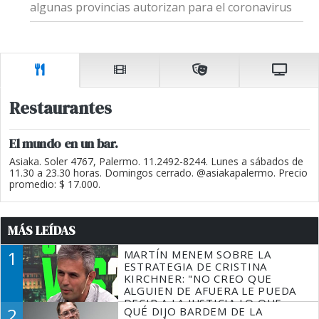
algunas provincias autorizan para el coronavirus
Restaurantes
El mundo en un bar.
Asiaka. Soler 4767, Palermo. 11.2492-8244. Lunes a sábados de
11.30 a 23.30 horas. Domingos cerrado. @asiakapalermo. Precio
promedio: $ 17.000.
MÁS LEÍDAS
1
MARTÍN MENEM SOBRE LA
ESTRATEGIA DE CRISTINA
KIRCHNER: "NO CREO QUE
ALGUIEN DE AFUERA LE PUEDA
DECIR A LA JUSTICIA LO QUE
2
QUÉ DIJO BARDEM DE LA
TIENE QUE HACER"