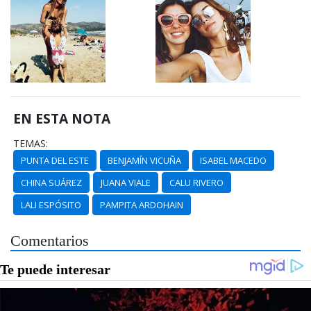
EN ESTA NOTA
TEMAS:
PUNTA DEL ESTE
BENJAMÍN VICUÑA
ISABEL MACEDO
CHINA SUÁREZ
JUANA VIALE
CALU RIVERO
LALI ESPÓSITO
PAMPITA ARDOHAIN
Comentarios