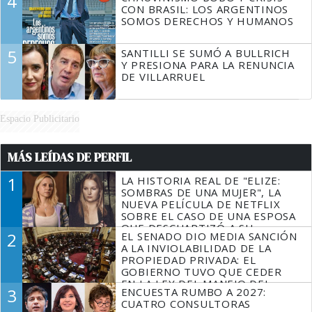
4
CON BRASIL: LOS ARGENTINOS
SOMOS DERECHOS Y HUMANOS
5
SANTILLI SE SUMÓ A BULLRICH
Y PRESIONA PARA LA RENUNCIA
DE VILLARRUEL
Espacio Publicitario
MÁS LEÍDAS DE PERFIL
1
LA HISTORIA REAL DE "ELIZE:
SOMBRAS DE UNA MUJER", LA
NUEVA PELÍCULA DE NETFLIX
SOBRE EL CASO DE UNA ESPOSA
QUE DESCUARTIZÓ A SU
2
EL SENADO DIO MEDIA SANCIÓN
MARIDO
A LA INVIOLABILIDAD DE LA
PROPIEDAD PRIVADA: EL
GOBIERNO TUVO QUE CEDER
EN LA LEY DEL MANEJO DEL
3
ENCUESTA RUMBO A 2027:
FUEGO
CUATRO CONSULTORAS