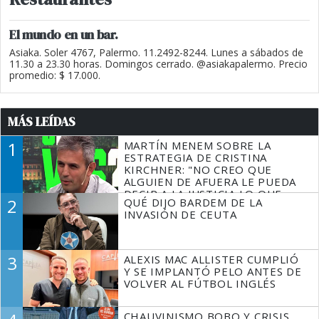
El mundo en un bar.
Asiaka. Soler 4767, Palermo. 11.2492-8244. Lunes a sábados de
11.30 a 23.30 horas. Domingos cerrado. @asiakapalermo. Precio
promedio: $ 17.000.
MÁS LEÍDAS
1
MARTÍN MENEM SOBRE LA
ESTRATEGIA DE CRISTINA
KIRCHNER: "NO CREO QUE
ALGUIEN DE AFUERA LE PUEDA
DECIR A LA JUSTICIA LO QUE
2
QUÉ DIJO BARDEM DE LA
TIENE QUE HACER"
INVASIÓN DE CEUTA
3
ALEXIS MAC ALLISTER CUMPLIÓ
Y SE IMPLANTÓ PELO ANTES DE
VOLVER AL FÚTBOL INGLÉS
CHAUVINISMO BOBO Y CRISIS