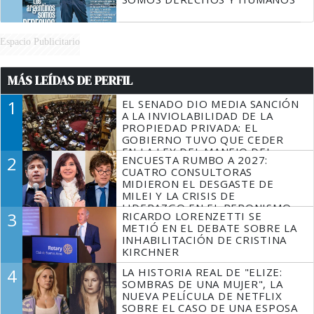
Espacio Publicitario
MÁS LEÍDAS DE PERFIL
1
EL SENADO DIO MEDIA SANCIÓN
A LA INVIOLABILIDAD DE LA
PROPIEDAD PRIVADA: EL
GOBIERNO TUVO QUE CEDER
EN LA LEY DEL MANEJO DEL
2
ENCUESTA RUMBO A 2027:
FUEGO
CUATRO CONSULTORAS
MIDIERON EL DESGASTE DE
MILEI Y LA CRISIS DE
LIDERAZGO EN EL PERONISMO
3
RICARDO LORENZETTI SE
METIÓ EN EL DEBATE SOBRE LA
INHABILITACIÓN DE CRISTINA
KIRCHNER
4
LA HISTORIA REAL DE "ELIZE:
SOMBRAS DE UNA MUJER", LA
NUEVA PELÍCULA DE NETFLIX
SOBRE EL CASO DE UNA ESPOSA