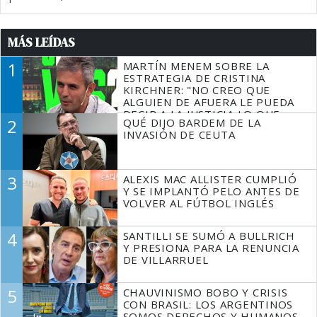
MÁS LEÍDAS
1
MARTÍN MENEM SOBRE LA
ESTRATEGIA DE CRISTINA
KIRCHNER: "NO CREO QUE
ALGUIEN DE AFUERA LE PUEDA
DECIR A LA JUSTICIA LO QUE
2
QUÉ DIJO BARDEM DE LA
TIENE QUE HACER"
INVASIÓN DE CEUTA
3
ALEXIS MAC ALLISTER CUMPLIÓ
Y SE IMPLANTÓ PELO ANTES DE
VOLVER AL FÚTBOL INGLÉS
4
SANTILLI SE SUMÓ A BULLRICH
Y PRESIONA PARA LA RENUNCIA
DE VILLARRUEL
5
CHAUVINISMO BOBO Y CRISIS
CON BRASIL: LOS ARGENTINOS
SOMOS DERECHOS Y HUMANOS