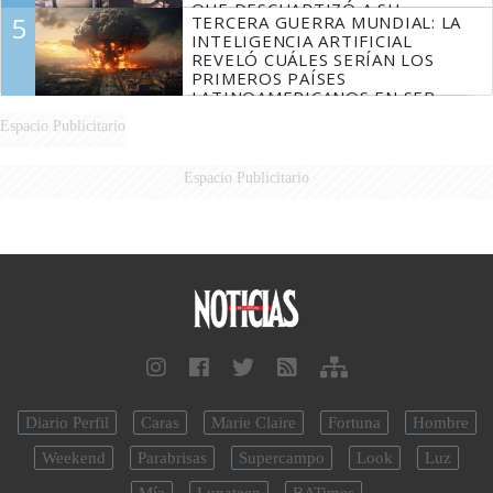
QUE DESCUARTIZÓ A SU
5
TERCERA GUERRA MUNDIAL: LA
MARIDO
INTELIGENCIA ARTIFICIAL
REVELÓ CUÁLES SERÍAN LOS
PRIMEROS PAÍSES
LATINOAMERICANOS EN SER
DERROTADOS
Espacio Publicitario
Espacio Publicitario
Diario Perfil
Caras
Marie Claire
Fortuna
Hombre
Weekend
Parabrisas
Supercampo
Look
Luz