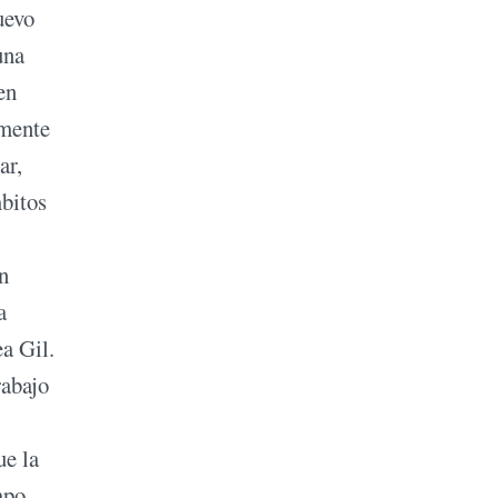
uevo
una
en
lmente
ar,
mbitos
n
a
ea Gil.
rabajo
ue la
mpo