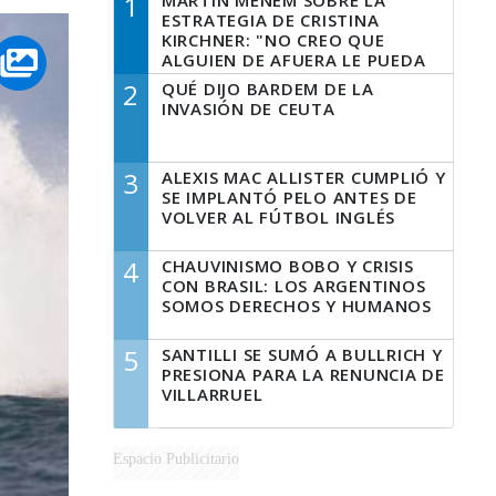
1
MARTÍN MENEM SOBRE LA
ESTRATEGIA DE CRISTINA
KIRCHNER: "NO CREO QUE
ALGUIEN DE AFUERA LE PUEDA
DECIR A LA JUSTICIA LO QUE
2
QUÉ DIJO BARDEM DE LA
TIENE QUE HACER"
INVASIÓN DE CEUTA
3
ALEXIS MAC ALLISTER CUMPLIÓ Y
SE IMPLANTÓ PELO ANTES DE
VOLVER AL FÚTBOL INGLÉS
4
CHAUVINISMO BOBO Y CRISIS
CON BRASIL: LOS ARGENTINOS
SOMOS DERECHOS Y HUMANOS
5
SANTILLI SE SUMÓ A BULLRICH Y
PRESIONA PARA LA RENUNCIA DE
VILLARRUEL
Espacio Publicitario