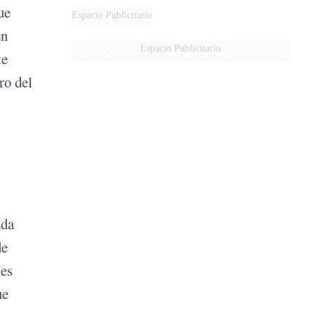
ue
AÉREA
Espacio Publicitario
en
Espacio Publicitario
te
ro del
ada
de
mes
ue