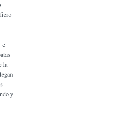
o
fiero
 el
patas
e la
llegan
os
undo y