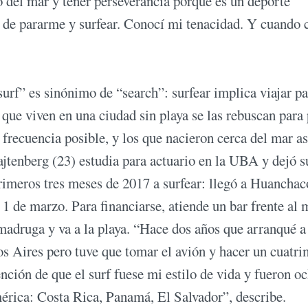
o del mar y tener perseverancia porque es un deporte
o de pararme y surfear. Conocí mi tenacidad. Y cuando 
surf” es sinónimo de “search”: surfear implica viajar pa
s que viven en una ciudad sin playa se las rebuscan para
 frecuencia posible, y los que nacieron cerca del mar a
ajtenberg (23) estudia para actuario en la UBA y dejó s
rimeros tres meses de 2017 a surfear: llegó a Huanchac
l 1 de marzo. Para financiarse, atiende un bar frente al 
 madruga y va a la playa. “Hace dos años que arranqué a
s Aires pero tuve que tomar el avión y hacer un cuatri
tención de que el surf fuese mi estilo de vida y fueron o
érica: Costa Rica, Panamá, El Salvador”, describe.