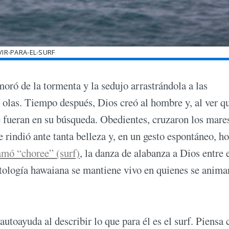
VIR-PARA-EL-SURF
oró de la tormenta y la sedujo arrastrándola a las
 olas. Tiempo después, Dios creó al hombre y, al ver q
ue fueran en su búsqueda. Obedientes, cruzaron los mare
e rindió ante tanta belleza y, en un gesto espontáneo, 
amó “choree” (surf)
, la danza de alabanza a Dios entre 
itología hawaiana se mantiene vivo en quienes se anima
autoayuda al describir lo que para él es el surf. Piensa 