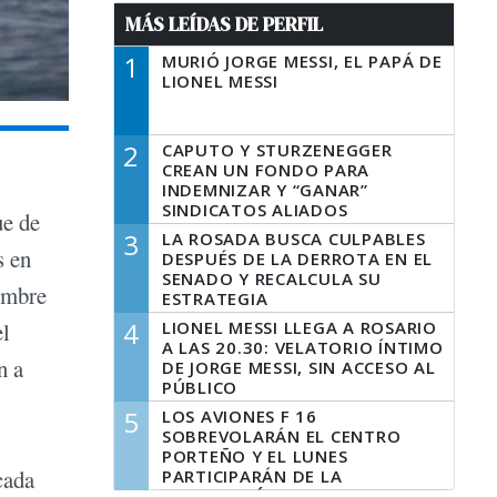
MÁS LEÍDAS DE PERFIL
1
MURIÓ JORGE MESSI, EL PAPÁ DE
LIONEL MESSI
2
CAPUTO Y STURZENEGGER
CREAN UN FONDO PARA
INDEMNIZAR Y “GANAR”
SINDICATOS ALIADOS
ue de
3
LA ROSADA BUSCA CULPABLES
s en
DESPUÉS DE LA DERROTA EN EL
SENADO Y RECALCULA SU
hombre
ESTRATEGIA
4
LIONEL MESSI LLEGA A ROSARIO
el
A LAS 20.30: VELATORIO ÍNTIMO
n a
DE JORGE MESSI, SIN ACCESO AL
PÚBLICO
5
LOS AVIONES F 16
SOBREVOLARÁN EL CENTRO
PORTEÑO Y EL LUNES
cada
PARTICIPARÁN DE LA
CELEBRACIÓN DE LA FUERZA