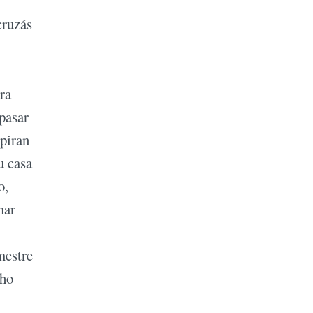
cruzás
ra
 pasar
spiran
u casa
o,
mar
mestre
cho