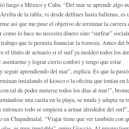
rtió luego a México y Cuba. “Del mar se aprende algo n
Arriba de la tabla, vi desde delfines hasta ballenas, es 
rme así que me puse el objetivo de terminar la carrera 
ir como lo hace no necesita dinero sino “surfear” socia
trabajo que le permita financiar la travesía. Antes del b
e el título de actuario si el surf ya moldeó todos los á
asentarme y lograr cierto confort y tengo que estar
y seguir aprendiendo del mar”, explica. Es que la pasió
inan instalando el kiosco o la oficina que tenían en l
a con tal de poder meterse todos los días al mar!”, brom
mándose una casita en la playa, se muda y adapta su t
 y entonces todo se empieza a armar alrededor del surf”,
o en Chapadmalal. “Viajar tiene que ver también con q
e olas, es muy inestable”, opina Giaccio. Al mismo tie