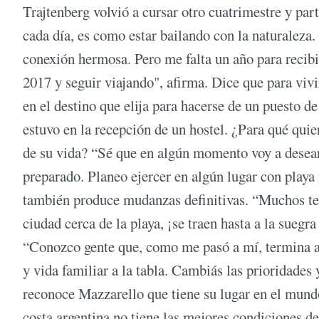
Trajtenberg volvió a cursar otro cuatrimestre y pa
cada día, es como estar bailando con la naturaleza. 
conexión hermosa. Pero me falta un año para recibi
2017 y seguir viajando", afirma. Dice que para viv
en el destino que elija para hacerse de un puesto de 
estuvo en la recepción de un hostel. ¿Para qué quier
de su vida? “Sé que en algún momento voy a desear 
preparado. Planeo ejercer en algún lugar con playa 
también produce mudanzas definitivas. “Muchos term
ciudad cerca de la playa, ¡se traen hasta a la suegr
“Conozco gente que, como me pasó a mí, termina ar
y vida familiar a la tabla. Cambiás las prioridades
reconoce Mazzarello que tiene su lugar en el mund
costa argentina no tiene las mejores condiciones d