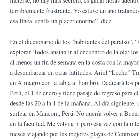
meterse, no hay más secreto, es ganar horas adentr
terriblemente frustrante. Yo estuve un año tratand
esa línea, sentís un placer enorme”, dice.
En el diccionario de los “habitantes del paraíso”, “
explorar. Todos ansían ir al encuentro de la ola: lo
al menos un fin de semana en la costa con la mayor
a desembarcar en otras latitudes. Ariel “Lechu” Tr
en Almagro con la tabla al hombro. Dedicará los p
Perú, el 1 de enero y tiene pasaje de regreso para e
desde las 20 a la 1 de la mañana. Al día siguiente,
surfear en Máncora, Perú. No quería volver a Bueno
en la facultad. Me volví a ir pero esa vez con la in
meses viajando por las mejores playas de Centroam