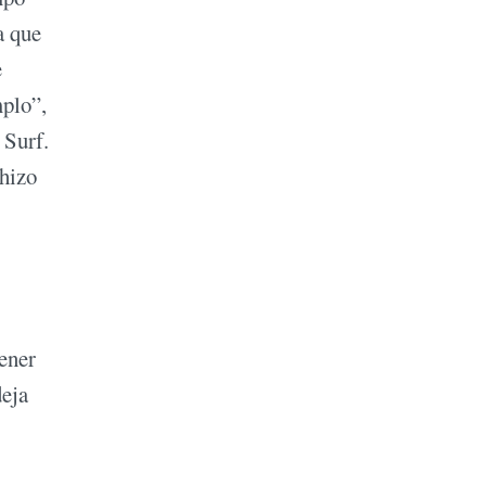
a que
e
mplo”,
 Surf.
 hizo
tener
deja