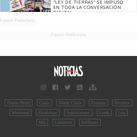
"LEY DE TIERRAS" SE IMPUSO
EN TODA LA CONVERSACIÓN
DIGITAL
Espacio Publicitario
Espacio Publicitario
Diario Perfil
Caras
Marie Claire
Fortuna
Hombre
Weekend
Parabrisas
Supercampo
Look
Luz
Mía
Lunateen
BATimes