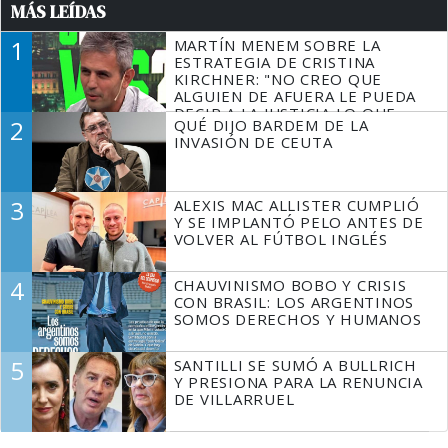
MÁS LEÍDAS
1
MARTÍN MENEM SOBRE LA
ESTRATEGIA DE CRISTINA
KIRCHNER: "NO CREO QUE
ALGUIEN DE AFUERA LE PUEDA
DECIR A LA JUSTICIA LO QUE
2
QUÉ DIJO BARDEM DE LA
TIENE QUE HACER"
INVASIÓN DE CEUTA
3
ALEXIS MAC ALLISTER CUMPLIÓ
Y SE IMPLANTÓ PELO ANTES DE
VOLVER AL FÚTBOL INGLÉS
4
CHAUVINISMO BOBO Y CRISIS
CON BRASIL: LOS ARGENTINOS
SOMOS DERECHOS Y HUMANOS
5
SANTILLI SE SUMÓ A BULLRICH
Y PRESIONA PARA LA RENUNCIA
DE VILLARRUEL