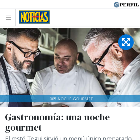
005-NOCHE-GOURMET
Gastronomía: una noche
gourmet
El restó Tegui sirvió un menú único preparado