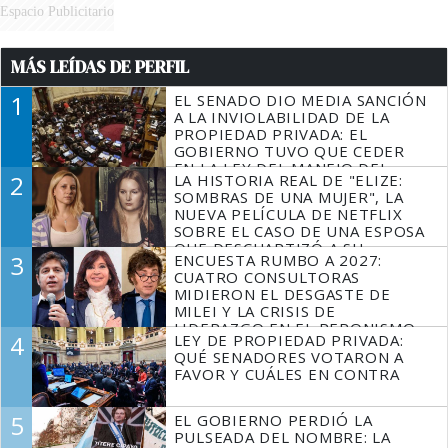
Espacio Publicitario
MÁS LEÍDAS DE PERFIL
1
EL SENADO DIO MEDIA SANCIÓN
A LA INVIOLABILIDAD DE LA
PROPIEDAD PRIVADA: EL
GOBIERNO TUVO QUE CEDER
EN LA LEY DEL MANEJO DEL
2
LA HISTORIA REAL DE "ELIZE:
FUEGO
SOMBRAS DE UNA MUJER", LA
NUEVA PELÍCULA DE NETFLIX
SOBRE EL CASO DE UNA ESPOSA
QUE DESCUARTIZÓ A SU
3
ENCUESTA RUMBO A 2027:
MARIDO
CUATRO CONSULTORAS
MIDIERON EL DESGASTE DE
MILEI Y LA CRISIS DE
LIDERAZGO EN EL PERONISMO
4
LEY DE PROPIEDAD PRIVADA:
QUÉ SENADORES VOTARON A
FAVOR Y CUÁLES EN CONTRA
5
EL GOBIERNO PERDIÓ LA
PULSEADA DEL NOMBRE: LA