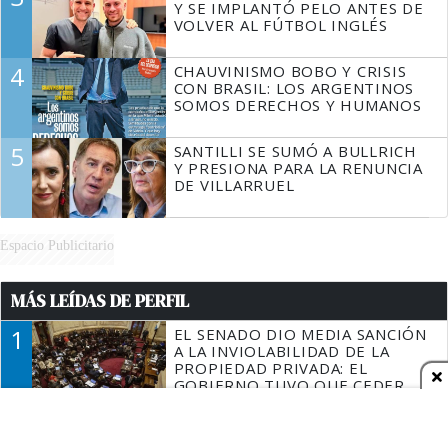
Y SE IMPLANTÓ PELO ANTES DE
VOLVER AL FÚTBOL INGLÉS
4
CHAUVINISMO BOBO Y CRISIS
CON BRASIL: LOS ARGENTINOS
SOMOS DERECHOS Y HUMANOS
5
SANTILLI SE SUMÓ A BULLRICH
Y PRESIONA PARA LA RENUNCIA
DE VILLARRUEL
Espacio Publicitario
MÁS LEÍDAS DE PERFIL
1
EL SENADO DIO MEDIA SANCIÓN
A LA INVIOLABILIDAD DE LA
PROPIEDAD PRIVADA: EL
GOBIERNO TUVO QUE CEDER
EN LA LEY DEL MANEJO DEL
2
LA HISTORIA REAL DE "ELIZE:
FUEGO
SOMBRAS DE UNA MUJER", LA