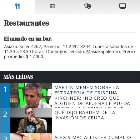
Restaurantes
El mundo en un bar.
Asiaka. Soler 4767, Palermo. 11.2492-8244. Lunes a sábados de
11.30 a 23.30 horas. Domingos cerrado. @asiakapalermo. Precio
promedio: $ 17.000.
MÁS LEÍDAS
1
MARTÍN MENEM SOBRE LA
ESTRATEGIA DE CRISTINA
KIRCHNER: "NO CREO QUE
ALGUIEN DE AFUERA LE PUEDA
DECIR A LA JUSTICIA LO QUE
2
QUÉ DIJO BARDEM DE LA
TIENE QUE HACER"
INVASIÓN DE CEUTA
3
ALEXIS MAC ALLISTER CUMPLIÓ