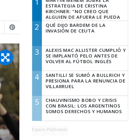
1
MARTÍN MENEM SOBRE LA
ESTRATEGIA DE CRISTINA
KIRCHNER: "NO CREO QUE
ALGUIEN DE AFUERA LE PUEDA
DECIR A LA JUSTICIA LO QUE
2
QUÉ DIJO BARDEM DE LA
TIENE QUE HACER"
INVASIÓN DE CEUTA
3
ALEXIS MAC ALLISTER CUMPLIÓ Y
SE IMPLANTÓ PELO ANTES DE
VOLVER AL FÚTBOL INGLÉS
4
SANTILLI SE SUMÓ A BULLRICH Y
PRESIONA PARA LA RENUNCIA DE
VILLARRUEL
5
CHAUVINISMO BOBO Y CRISIS
CON BRASIL: LOS ARGENTINOS
SOMOS DERECHOS Y HUMANOS
Espacio Publicitario