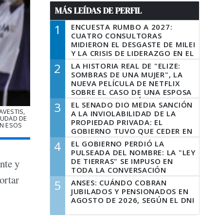
MÁS LEÍDAS DE PERFIL
1
ENCUESTA RUMBO A 2027:
CUATRO CONSULTORAS
MIDIERON EL DESGASTE DE MILEI
Y LA CRISIS DE LIDERAZGO EN EL
PERONISMO
2
LA HISTORIA REAL DE "ELIZE:
SOMBRAS DE UNA MUJER", LA
NUEVA PELÍCULA DE NETFLIX
SOBRE EL CASO DE UNA ESPOSA
QUE DESCUARTIZÓ A SU
3
EL SENADO DIO MEDIA SANCIÓN
MARIDO
AVESTIS,
A LA INVIOLABILIDAD DE LA
IUDAD DE
PROPIEDAD PRIVADA: EL
EN ESOS
GOBIERNO TUVO QUE CEDER EN
LA LEY DEL MANEJO DEL FUEGO
4
EL GOBIERNO PERDIÓ LA
PULSEADA DEL NOMBRE: LA "LEY
DE TIERRAS" SE IMPUSO EN
nte y
TODA LA CONVERSACIÓN
ortar
DIGITAL
5
ANSES: CUÁNDO COBRAN
JUBILADOS Y PENSIONADOS EN
AGOSTO DE 2026, SEGÚN EL DNI