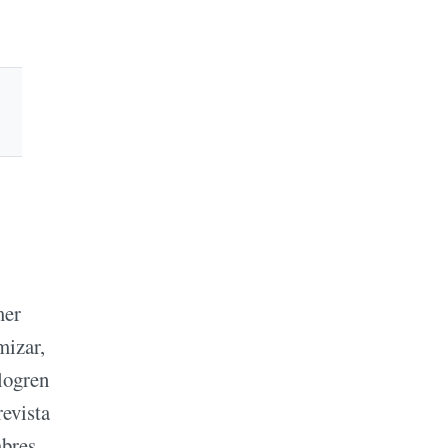
mer
mizar,
 logren
revista
mbres