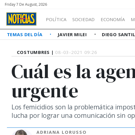
Friday 7 De August, 2026
POLÍTICA
SOCIEDAD
ECONOMÍA
M
TEMAS DEL DÍA
JAVIER MILEI
DIEGO SANTI
COSTUMBRES |
08-03-2021 09:26
Cuál es la age
urgente
Los femicidios son la problemática impost
lucha por lograr una comunicación sin op
ADRIANA LORUSSO