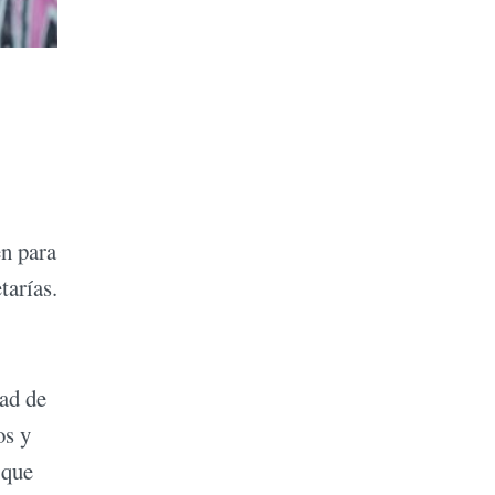
en para
tarías.
dad de
os y
 que