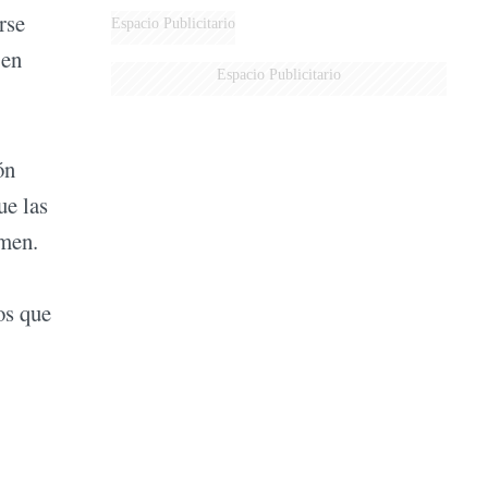
rse
Espacio Publicitario
 en
Espacio Publicitario
ón
ue las
imen.
os que