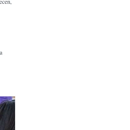
ecen,
a