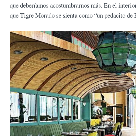
que deberíamos acostumbrarnos más. En el interior,
que Tigre Morado se sienta como “un pedacito de P