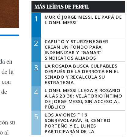
MÁS LEÍDAS DE PERFIL
1
MURIÓ JORGE MESSI, EL PAPÁ DE
LIONEL MESSI
2
CAPUTO Y STURZENEGGER
CREAN UN FONDO PARA
INDEMNIZAR Y “GANAR”
SINDICATOS ALIADOS
da en
3
LA ROSADA BUSCA CULPABLES
 de la
DESPUÉS DE LA DERROTA EN EL
SENADO Y RECALCULA SU
, con
ESTRATEGIA
4
LIONEL MESSI LLEGA A ROSARIO
 de
A LAS 20.30: VELATORIO ÍNTIMO
DE JORGE MESSI, SIN ACCESO AL
PÚBLICO
5
LOS AVIONES F 16
SOBREVOLARÁN EL CENTRO
 con su
PORTEÑO Y EL LUNES
o al
PARTICIPARÁN DE LA
CELEBRACIÓN DE LA FUERZA