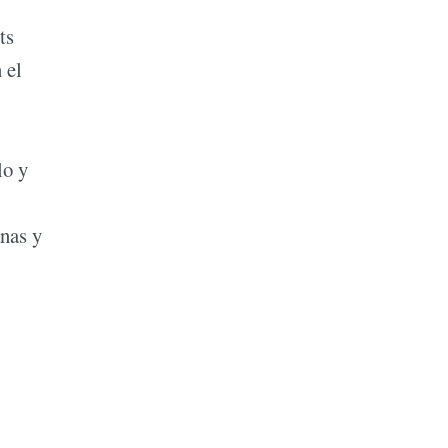
ts
 el
lo y
anas y