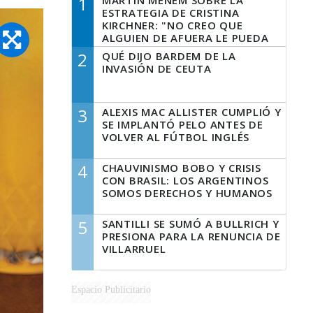
1
MARTÍN MENEM SOBRE LA
ESTRATEGIA DE CRISTINA
KIRCHNER: "NO CREO QUE
ALGUIEN DE AFUERA LE PUEDA
DECIR A LA JUSTICIA LO QUE
2
QUÉ DIJO BARDEM DE LA
TIENE QUE HACER"
INVASIÓN DE CEUTA
3
ALEXIS MAC ALLISTER CUMPLIÓ Y
SE IMPLANTÓ PELO ANTES DE
VOLVER AL FÚTBOL INGLÉS
4
CHAUVINISMO BOBO Y CRISIS
CON BRASIL: LOS ARGENTINOS
SOMOS DERECHOS Y HUMANOS
5
SANTILLI SE SUMÓ A BULLRICH Y
PRESIONA PARA LA RENUNCIA DE
VILLARRUEL
Espacio Publicitario