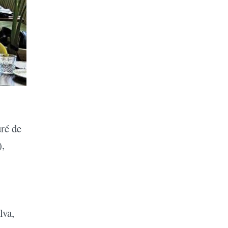
uré de
),
lva,