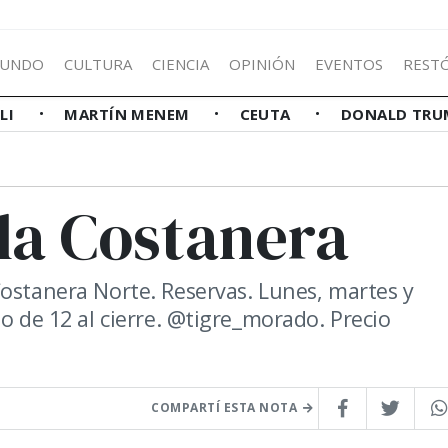
UNDO
CULTURA
CIENCIA
OPINIÓN
EVENTOS
REST
LLI
MARTÍN MENEM
CEUTA
DONALD TRU
la Costanera
Costanera Norte. Reservas. Lunes, martes y
go de 12 al cierre. @tigre_morado. Precio
COMPARTÍ ESTA NOTA