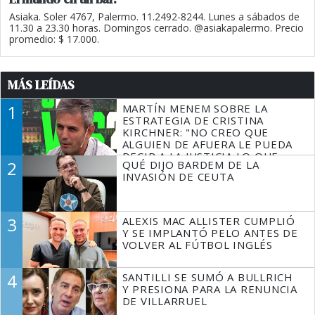
Asiaka. Soler 4767, Palermo. 11.2492-8244. Lunes a sábados de
11.30 a 23.30 horas. Domingos cerrado. @asiakapalermo. Precio
promedio: $ 17.000.
MÁS LEÍDAS
1
MARTÍN MENEM SOBRE LA
ESTRATEGIA DE CRISTINA
KIRCHNER: "NO CREO QUE
ALGUIEN DE AFUERA LE PUEDA
DECIR A LA JUSTICIA LO QUE
2
QUÉ DIJO BARDEM DE LA
TIENE QUE HACER"
INVASIÓN DE CEUTA
3
ALEXIS MAC ALLISTER CUMPLIÓ
Y SE IMPLANTÓ PELO ANTES DE
VOLVER AL FÚTBOL INGLÉS
4
SANTILLI SE SUMÓ A BULLRICH
Y PRESIONA PARA LA RENUNCIA
DE VILLARRUEL