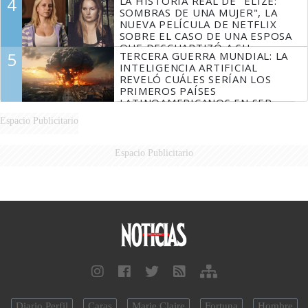
4
LA HISTORIA REAL DE "ELIZE:
SOMBRAS DE UNA MUJER", LA
NUEVA PELÍCULA DE NETFLIX
SOBRE EL CASO DE UNA ESPOSA
QUE DESCUARTIZÓ A SU
5
TERCERA GUERRA MUNDIAL: LA
MARIDO
INTELIGENCIA ARTIFICIAL
REVELÓ CUÁLES SERÍAN LOS
PRIMEROS PAÍSES
LATINOAMERICANOS EN SER
DERROTADOS
Espacio Publicitario
Espacio Publicitario
Diario Perfil
Caras
Marie Claire
Fortuna
Hombre