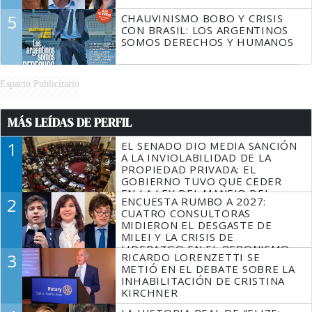
5
CHAUVINISMO BOBO Y CRISIS
CON BRASIL: LOS ARGENTINOS
SOMOS DERECHOS Y HUMANOS
Espacio Publicitario
MÁS LEÍDAS DE PERFIL
1
EL SENADO DIO MEDIA SANCIÓN
A LA INVIOLABILIDAD DE LA
PROPIEDAD PRIVADA: EL
GOBIERNO TUVO QUE CEDER
EN LA LEY DEL MANEJO DEL
2
ENCUESTA RUMBO A 2027:
FUEGO
CUATRO CONSULTORAS
MIDIERON EL DESGASTE DE
MILEI Y LA CRISIS DE
LIDERAZGO EN EL PERONISMO
3
RICARDO LORENZETTI SE
METIÓ EN EL DEBATE SOBRE LA
INHABILITACIÓN DE CRISTINA
KIRCHNER