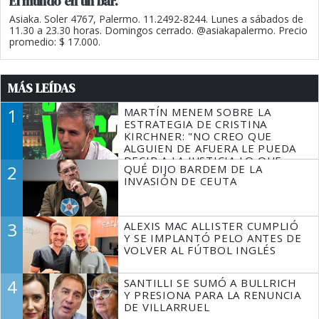
El mundo en un bar.
Asiaka. Soler 4767, Palermo. 11.2492-8244. Lunes a sábados de
11.30 a 23.30 horas. Domingos cerrado. @asiakapalermo. Precio
promedio: $ 17.000.
MÁS LEÍDAS
1
MARTÍN MENEM SOBRE LA
ESTRATEGIA DE CRISTINA
KIRCHNER: "NO CREO QUE
ALGUIEN DE AFUERA LE PUEDA
DECIR A LA JUSTICIA LO QUE
2
QUÉ DIJO BARDEM DE LA
TIENE QUE HACER"
INVASIÓN DE CEUTA
3
ALEXIS MAC ALLISTER CUMPLIÓ
Y SE IMPLANTÓ PELO ANTES DE
VOLVER AL FÚTBOL INGLÉS
4
SANTILLI SE SUMÓ A BULLRICH
Y PRESIONA PARA LA RENUNCIA
DE VILLARRUEL