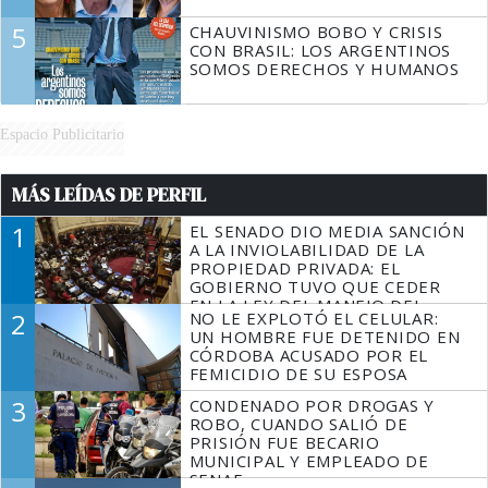
5
CHAUVINISMO BOBO Y CRISIS
CON BRASIL: LOS ARGENTINOS
SOMOS DERECHOS Y HUMANOS
Espacio Publicitario
MÁS LEÍDAS DE PERFIL
1
EL SENADO DIO MEDIA SANCIÓN
A LA INVIOLABILIDAD DE LA
PROPIEDAD PRIVADA: EL
GOBIERNO TUVO QUE CEDER
EN LA LEY DEL MANEJO DEL
2
NO LE EXPLOTÓ EL CELULAR:
FUEGO
UN HOMBRE FUE DETENIDO EN
CÓRDOBA ACUSADO POR EL
FEMICIDIO DE SU ESPOSA
3
CONDENADO POR DROGAS Y
ROBO, CUANDO SALIÓ DE
PRISIÓN FUE BECARIO
MUNICIPAL Y EMPLEADO DE
SENAF