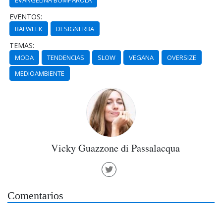
EVENTOS:
BAFWEEK
DESIGNERBA
TEMAS:
MODA
TENDENCIAS
SLOW
VEGANA
OVERSIZE
MEDIOAMBIENTE
Vicky Guazzone di Passalacqua
Comentarios