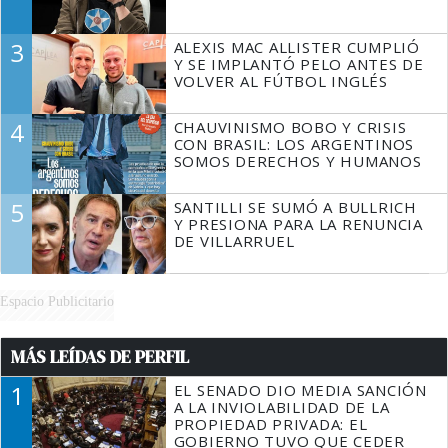
3
ALEXIS MAC ALLISTER CUMPLIÓ
Y SE IMPLANTÓ PELO ANTES DE
VOLVER AL FÚTBOL INGLÉS
4
CHAUVINISMO BOBO Y CRISIS
CON BRASIL: LOS ARGENTINOS
SOMOS DERECHOS Y HUMANOS
5
SANTILLI SE SUMÓ A BULLRICH
Y PRESIONA PARA LA RENUNCIA
DE VILLARRUEL
Espacio Publicitario
MÁS LEÍDAS DE PERFIL
1
EL SENADO DIO MEDIA SANCIÓN
A LA INVIOLABILIDAD DE LA
PROPIEDAD PRIVADA: EL
GOBIERNO TUVO QUE CEDER