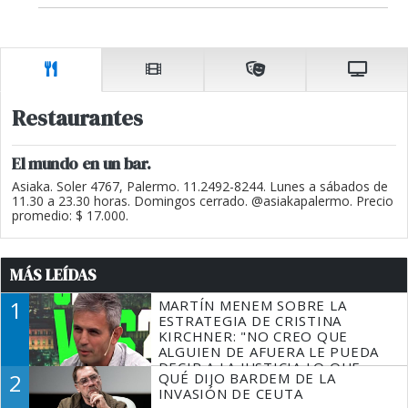
Restaurantes
El mundo en un bar.
Asiaka. Soler 4767, Palermo. 11.2492-8244. Lunes a sábados de
11.30 a 23.30 horas. Domingos cerrado. @asiakapalermo. Precio
promedio: $ 17.000.
MÁS LEÍDAS
1
MARTÍN MENEM SOBRE LA
ESTRATEGIA DE CRISTINA
KIRCHNER: "NO CREO QUE
ALGUIEN DE AFUERA LE PUEDA
DECIR A LA JUSTICIA LO QUE
2
QUÉ DIJO BARDEM DE LA
TIENE QUE HACER"
INVASIÓN DE CEUTA