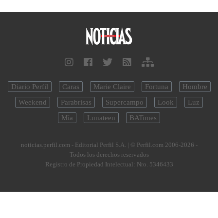
Diario Perfil
Caras
Marie Claire
Fortuna
Hombre
Weekend
Parabrisas
Supercampo
Look
Luz
Mía
Lunateen
BATimes
noticias.perfil.com - Editorial Perfil S.A.
| © Perfil.com 2006-2026 -
Todos los derechos reservados
Registro de Propiedad Intelectual: Nro. 5346433