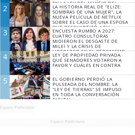
EN LA LEY DEL MANEJO DEL
2
LA HISTORIA REAL DE "ELIZE:
FUEGO
SOMBRAS DE UNA MUJER", LA
NUEVA PELÍCULA DE NETFLIX
SOBRE EL CASO DE UNA ESPOSA
QUE DESCUARTIZÓ A SU
3
ENCUESTA RUMBO A 2027:
MARIDO
CUATRO CONSULTORAS
MIDIERON EL DESGASTE DE
MILEI Y LA CRISIS DE
LIDERAZGO EN EL PERONISMO
4
LEY DE PROPIEDAD PRIVADA:
QUÉ SENADORES VOTARON A
FAVOR Y CUÁLES EN CONTRA
5
EL GOBIERNO PERDIÓ LA
PULSEADA DEL NOMBRE: LA
"LEY DE TIERRAS" SE IMPUSO
EN TODA LA CONVERSACIÓN
DIGITAL
Espacio Publicitario
Espacio Publicitario