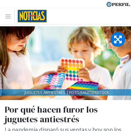
JUGUETES ANTIESTRÉS | FOTO:SHUTTERSTOCK
Por qué hacen furor los
juguetes antiestrés
La pandemia disparó sus ventas y hoy son los