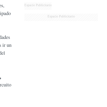
es,
Espacio Publicitario
cipado
Espacio Publicitario
edades
 ir un
del
,
ircuito