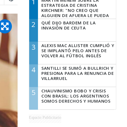
1
MARTÍN MENEM SOBRE LA
ESTRATEGIA DE CRISTINA
KIRCHNER: "NO CREO QUE
ALGUIEN DE AFUERA LE PUEDA
DECIR A LA JUSTICIA LO QUE
2
QUÉ DIJO BARDEM DE LA
TIENE QUE HACER"
INVASIÓN DE CEUTA
3
ALEXIS MAC ALLISTER CUMPLIÓ Y
SE IMPLANTÓ PELO ANTES DE
VOLVER AL FÚTBOL INGLÉS
4
SANTILLI SE SUMÓ A BULLRICH Y
PRESIONA PARA LA RENUNCIA DE
VILLARRUEL
5
CHAUVINISMO BOBO Y CRISIS
CON BRASIL: LOS ARGENTINOS
SOMOS DERECHOS Y HUMANOS
Espacio Publicitario