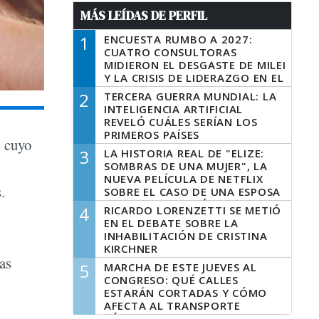
MÁS LEÍDAS DE PERFIL
1
ENCUESTA RUMBO A 2027:
CUATRO CONSULTORAS
MIDIERON EL DESGASTE DE MILEI
Y LA CRISIS DE LIDERAZGO EN EL
PERONISMO
2
TERCERA GUERRA MUNDIAL: LA
INTELIGENCIA ARTIFICIAL
REVELÓ CUÁLES SERÍAN LOS
PRIMEROS PAÍSES
, cuyo
LATINOAMERICANOS EN SER
3
LA HISTORIA REAL DE "ELIZE:
DERROTADOS
SOMBRAS DE UNA MUJER", LA
NUEVA PELÍCULA DE NETFLIX
.
SOBRE EL CASO DE UNA ESPOSA
QUE DESCUARTIZÓ A SU
4
RICARDO LORENZETTI SE METIÓ
MARIDO
EN EL DEBATE SOBRE LA
INHABILITACIÓN DE CRISTINA
KIRCHNER
ias
5
MARCHA DE ESTE JUEVES AL
CONGRESO: QUÉ CALLES
ESTARÁN CORTADAS Y CÓMO
AFECTA AL TRANSPORTE
PÚBLICO