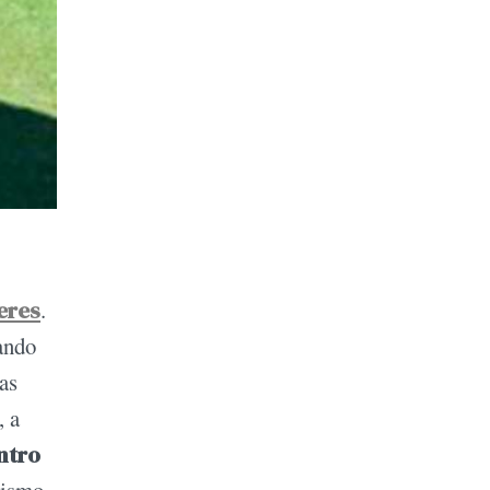
eres
.
ando
as
, a
ntro
mismo,