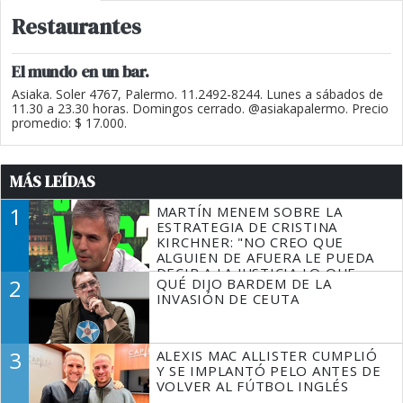
Restaurantes
El mundo en un bar.
Asiaka. Soler 4767, Palermo. 11.2492-8244. Lunes a sábados de
11.30 a 23.30 horas. Domingos cerrado. @asiakapalermo. Precio
promedio: $ 17.000.
MÁS LEÍDAS
1
MARTÍN MENEM SOBRE LA
ESTRATEGIA DE CRISTINA
KIRCHNER: "NO CREO QUE
ALGUIEN DE AFUERA LE PUEDA
DECIR A LA JUSTICIA LO QUE
2
QUÉ DIJO BARDEM DE LA
TIENE QUE HACER"
INVASIÓN DE CEUTA
3
ALEXIS MAC ALLISTER CUMPLIÓ
Y SE IMPLANTÓ PELO ANTES DE
VOLVER AL FÚTBOL INGLÉS