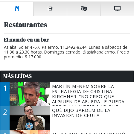
Restaurantes
El mundo en un bar.
Asiaka. Soler 4767, Palermo. 11.2492-8244. Lunes a sábados de
11.30 a 23.30 horas. Domingos cerrado. @asiakapalermo. Precio
promedio: $ 17.000.
MÁS LEÍDAS
1
MARTÍN MENEM SOBRE LA
ESTRATEGIA DE CRISTINA
KIRCHNER: "NO CREO QUE
ALGUIEN DE AFUERA LE PUEDA
DECIR A LA JUSTICIA LO QUE
2
QUÉ DIJO BARDEM DE LA
TIENE QUE HACER"
INVASIÓN DE CEUTA