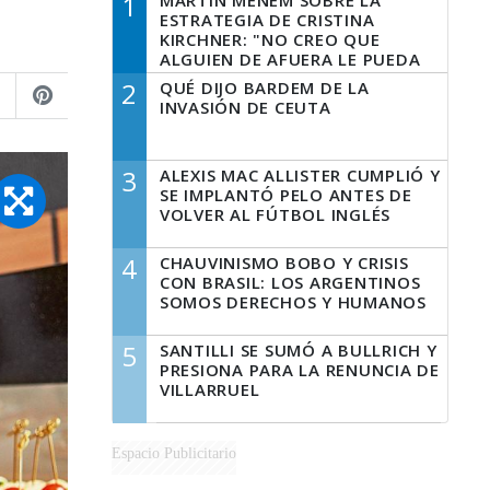
1
MARTÍN MENEM SOBRE LA
ESTRATEGIA DE CRISTINA
KIRCHNER: "NO CREO QUE
ALGUIEN DE AFUERA LE PUEDA
DECIR A LA JUSTICIA LO QUE
2
QUÉ DIJO BARDEM DE LA
TIENE QUE HACER"
INVASIÓN DE CEUTA
3
ALEXIS MAC ALLISTER CUMPLIÓ Y
SE IMPLANTÓ PELO ANTES DE
VOLVER AL FÚTBOL INGLÉS
4
CHAUVINISMO BOBO Y CRISIS
CON BRASIL: LOS ARGENTINOS
SOMOS DERECHOS Y HUMANOS
5
SANTILLI SE SUMÓ A BULLRICH Y
PRESIONA PARA LA RENUNCIA DE
VILLARRUEL
Espacio Publicitario