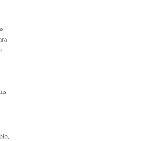
as
ara
o
tas
bio,