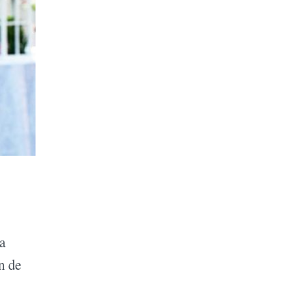
a
n de