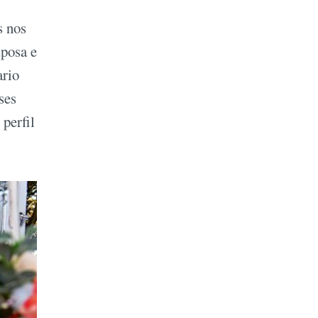
s nos
sposa e
ario
ses
 perfil