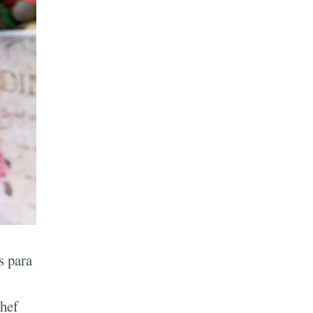
s para
chef