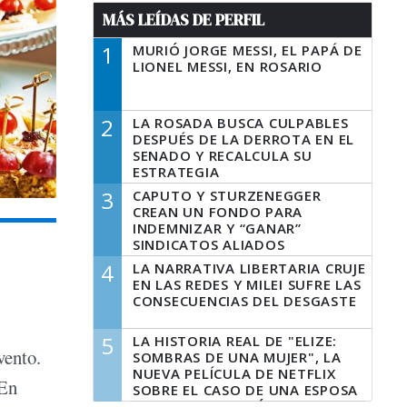
MÁS LEÍDAS DE PERFIL
1
MURIÓ JORGE MESSI, EL PAPÁ DE
LIONEL MESSI, EN ROSARIO
2
LA ROSADA BUSCA CULPABLES
DESPUÉS DE LA DERROTA EN EL
SENADO Y RECALCULA SU
ESTRATEGIA
3
CAPUTO Y STURZENEGGER
CREAN UN FONDO PARA
INDEMNIZAR Y “GANAR”
SINDICATOS ALIADOS
4
LA NARRATIVA LIBERTARIA CRUJE
EN LAS REDES Y MILEI SUFRE LAS
CONSECUENCIAS DEL DESGASTE
5
LA HISTORIA REAL DE "ELIZE:
vento.
SOMBRAS DE UNA MUJER", LA
NUEVA PELÍCULA DE NETFLIX
 En
SOBRE EL CASO DE UNA ESPOSA
QUE DESCUARTIZÓ A SU