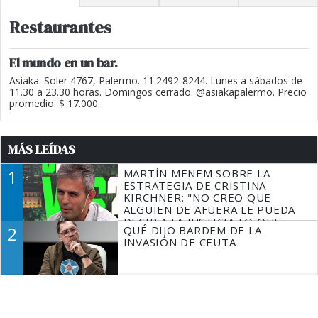
Restaurantes
El mundo en un bar.
Asiaka. Soler 4767, Palermo. 11.2492-8244. Lunes a sábados de
11.30 a 23.30 horas. Domingos cerrado. @asiakapalermo. Precio
promedio: $ 17.000.
MÁS LEÍDAS
1
MARTÍN MENEM SOBRE LA
ESTRATEGIA DE CRISTINA
KIRCHNER: "NO CREO QUE
ALGUIEN DE AFUERA LE PUEDA
DECIR A LA JUSTICIA LO QUE
2
QUÉ DIJO BARDEM DE LA
TIENE QUE HACER"
INVASIÓN DE CEUTA
3
ALEXIS MAC ALLISTER CUMPLIÓ
Y SE IMPLANTÓ PELO ANTES DE
VOLVER AL FÚTBOL INGLÉS