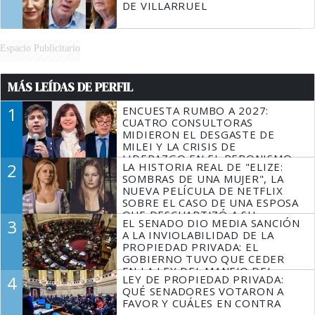
DE VILLARRUEL
Espacio Publicitario
MÁS LEÍDAS DE PERFIL
1
ENCUESTA RUMBO A 2027:
CUATRO CONSULTORAS
MIDIERON EL DESGASTE DE
MILEI Y LA CRISIS DE
LIDERAZGO EN EL PERONISMO
2
LA HISTORIA REAL DE "ELIZE:
SOMBRAS DE UNA MUJER", LA
NUEVA PELÍCULA DE NETFLIX
SOBRE EL CASO DE UNA ESPOSA
QUE DESCUARTIZÓ A SU
3
EL SENADO DIO MEDIA SANCIÓN
MARIDO
A LA INVIOLABILIDAD DE LA
PROPIEDAD PRIVADA: EL
GOBIERNO TUVO QUE CEDER
EN LA LEY DEL MANEJO DEL
4
LEY DE PROPIEDAD PRIVADA:
FUEGO
QUÉ SENADORES VOTARON A
FAVOR Y CUÁLES EN CONTRA