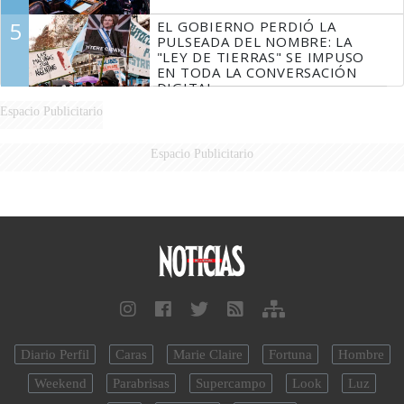
5
EL GOBIERNO PERDIÓ LA
PULSEADA DEL NOMBRE: LA
"LEY DE TIERRAS" SE IMPUSO
EN TODA LA CONVERSACIÓN
DIGITAL
Espacio Publicitario
Espacio Publicitario
Diario Perfil
Caras
Marie Claire
Fortuna
Hombre
Weekend
Parabrisas
Supercampo
Look
Luz