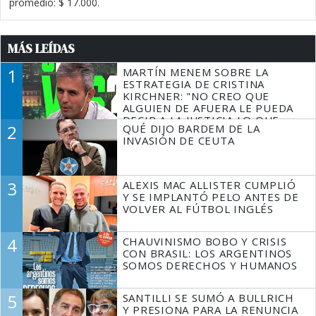
promedio: $ 17.000.
MÁS LEÍDAS
1
MARTÍN MENEM SOBRE LA
ESTRATEGIA DE CRISTINA
KIRCHNER: "NO CREO QUE
ALGUIEN DE AFUERA LE PUEDA
DECIR A LA JUSTICIA LO QUE
2
QUÉ DIJO BARDEM DE LA
TIENE QUE HACER"
INVASIÓN DE CEUTA
3
ALEXIS MAC ALLISTER CUMPLIÓ
Y SE IMPLANTÓ PELO ANTES DE
VOLVER AL FÚTBOL INGLÉS
4
CHAUVINISMO BOBO Y CRISIS
CON BRASIL: LOS ARGENTINOS
SOMOS DERECHOS Y HUMANOS
5
SANTILLI SE SUMÓ A BULLRICH
Y PRESIONA PARA LA RENUNCIA