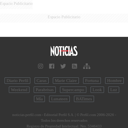
Espacio Publicitario
Espacio Publicitario
Diario Perfil
Caras
Marie Claire
Fortuna
Hombre
Weekend
Parabrisas
Supercampo
Look
Luz
Mía
Lunateen
BATimes
noticias.perfil.com - Editorial Perfil S.A.
| © Perfil.com 2006-2026 -
Todos los derechos reservados
Registro de Propiedad Intelectual: Nro. 5346433