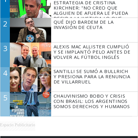
ESTRATEGIA DE CRISTINA
KIRCHNER: "NO CREO QUE
ALGUIEN DE AFUERA LE PUEDA
DECIR A LA JUSTICIA LO QUE
2
QUÉ DIJO BARDEM DE LA
TIENE QUE HACER"
INVASIÓN DE CEUTA
3
ALEXIS MAC ALLISTER CUMPLIÓ
Y SE IMPLANTÓ PELO ANTES DE
VOLVER AL FÚTBOL INGLÉS
4
SANTILLI SE SUMÓ A BULLRICH
Y PRESIONA PARA LA RENUNCIA
DE VILLARRUEL
5
CHAUVINISMO BOBO Y CRISIS
CON BRASIL: LOS ARGENTINOS
SOMOS DERECHOS Y HUMANOS
Espacio Publicitario