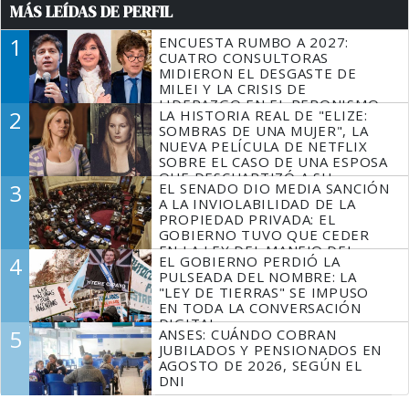
MÁS LEÍDAS DE PERFIL
1
ENCUESTA RUMBO A 2027:
CUATRO CONSULTORAS
MIDIERON EL DESGASTE DE
MILEI Y LA CRISIS DE
LIDERAZGO EN EL PERONISMO
2
LA HISTORIA REAL DE "ELIZE:
SOMBRAS DE UNA MUJER", LA
NUEVA PELÍCULA DE NETFLIX
SOBRE EL CASO DE UNA ESPOSA
QUE DESCUARTIZÓ A SU
3
EL SENADO DIO MEDIA SANCIÓN
MARIDO
A LA INVIOLABILIDAD DE LA
PROPIEDAD PRIVADA: EL
GOBIERNO TUVO QUE CEDER
EN LA LEY DEL MANEJO DEL
4
EL GOBIERNO PERDIÓ LA
FUEGO
PULSEADA DEL NOMBRE: LA
"LEY DE TIERRAS" SE IMPUSO
EN TODA LA CONVERSACIÓN
DIGITAL
5
ANSES: CUÁNDO COBRAN
JUBILADOS Y PENSIONADOS EN
AGOSTO DE 2026, SEGÚN EL
DNI