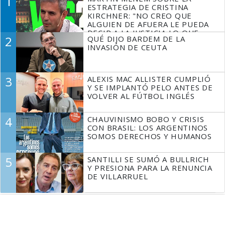
1
ESTRATEGIA DE CRISTINA
KIRCHNER: "NO CREO QUE
ALGUIEN DE AFUERA LE PUEDA
DECIR A LA JUSTICIA LO QUE
2
QUÉ DIJO BARDEM DE LA
TIENE QUE HACER"
INVASIÓN DE CEUTA
3
ALEXIS MAC ALLISTER CUMPLIÓ
Y SE IMPLANTÓ PELO ANTES DE
VOLVER AL FÚTBOL INGLÉS
4
CHAUVINISMO BOBO Y CRISIS
CON BRASIL: LOS ARGENTINOS
SOMOS DERECHOS Y HUMANOS
5
SANTILLI SE SUMÓ A BULLRICH
Y PRESIONA PARA LA RENUNCIA
DE VILLARRUEL
Espacio Publicitario