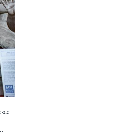
esde
ño