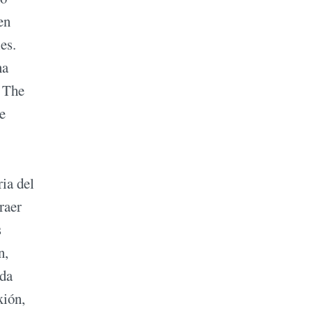
en
es.
na
o The
e
ria del
raer
s
n,
ada
xión,