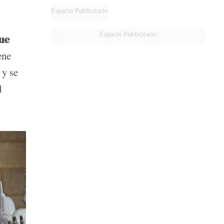
Espacio Publicitario
Espacio Publicitario
ue
ene
 y se
l