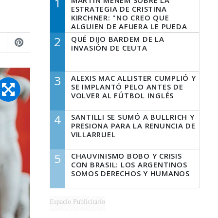
1
MARTÍN MENEM SOBRE LA
ESTRATEGIA DE CRISTINA
KIRCHNER: "NO CREO QUE
ALGUIEN DE AFUERA LE PUEDA
DECIR A LA JUSTICIA LO QUE
2
QUÉ DIJO BARDEM DE LA
TIENE QUE HACER"
INVASIÓN DE CEUTA
3
ALEXIS MAC ALLISTER CUMPLIÓ Y
SE IMPLANTÓ PELO ANTES DE
VOLVER AL FÚTBOL INGLÉS
4
SANTILLI SE SUMÓ A BULLRICH Y
PRESIONA PARA LA RENUNCIA DE
VILLARRUEL
5
CHAUVINISMO BOBO Y CRISIS
CON BRASIL: LOS ARGENTINOS
SOMOS DERECHOS Y HUMANOS
Espacio Publicitario