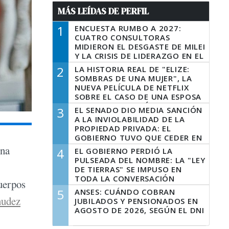
MÁS LEÍDAS DE PERFIL
1
ENCUESTA RUMBO A 2027:
CUATRO CONSULTORAS
MIDIERON EL DESGASTE DE MILEI
Y LA CRISIS DE LIDERAZGO EN EL
PERONISMO
2
LA HISTORIA REAL DE "ELIZE:
SOMBRAS DE UNA MUJER", LA
NUEVA PELÍCULA DE NETFLIX
SOBRE EL CASO DE UNA ESPOSA
QUE DESCUARTIZÓ A SU
3
EL SENADO DIO MEDIA SANCIÓN
MARIDO
A LA INVIOLABILIDAD DE LA
PROPIEDAD PRIVADA: EL
GOBIERNO TUVO QUE CEDER EN
LA LEY DEL MANEJO DEL FUEGO
una
4
EL GOBIERNO PERDIÓ LA
PULSEADA DEL NOMBRE: LA "LEY
DE TIERRAS" SE IMPUSO EN
TODA LA CONVERSACIÓN
cuerpos
DIGITAL
5
ANSES: CUÁNDO COBRAN
nudez
JUBILADOS Y PENSIONADOS EN
AGOSTO DE 2026, SEGÚN EL DNI