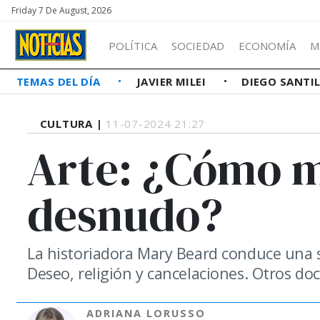
Friday 7 De August, 2026
POLÍTICA
SOCIEDAD
ECONOMÍA
M
TEMAS DEL DÍA
JAVIER MILEI
DIEGO SANTI
CULTURA |
11-07-2024 21:27
Arte: ¿Cómo m
desnudo?
La historiadora Mary Beard conduce una se
Deseo, religión y cancelaciones. Otros do
ADRIANA LORUSSO