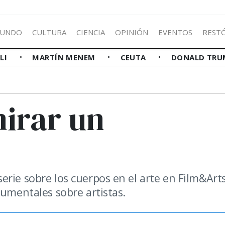
UNDO
CULTURA
CIENCIA
OPINIÓN
EVENTOS
REST
LLI
MARTÍN MENEM
CEUTA
DONALD TRU
irar un
rie sobre los cuerpos en el arte en Film&Arts
cumentales sobre artistas.